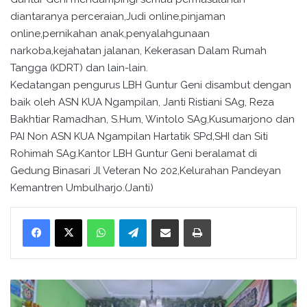
diantaranya perceraian,Judi online,pinjaman
online,pernikahan anak,penyalahgunaan
narkoba,kejahatan jalanan, Kekerasan Dalam Rumah
Tangga (KDRT) dan lain-lain.
Kedatangan pengurus LBH Guntur Geni disambut dengan
baik oleh ASN KUA Ngampilan, Janti Ristiani SAg, Reza
Bakhtiar Ramadhan, S.Hum, Wintolo SAg,Kusumarjono dan
PAI Non ASN KUA Ngampilan Hartatik SPd,SHI dan Siti
Rohimah SAg.Kantor LBH Guntur Geni beralamat di
Gedung Binasari Jl Veteran No 202,Kelurahan Pandeyan
Kemantren Umbulharjo.(Janti)
WhatsApp
Telegram
Bagikan melalui surel
Cetak
K
U