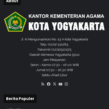
About
a
r
t
a
Jl. Ki Mangunsarkoro No. 43 A Kota Yogyakarta
Telp. (0274) 512285,
Faksimili (0274)520575
Daerah Istimewa Yogyakarta 55111
Jam Pelayanan:
Senin – Kamis 07.30 – 16.00 WIB
Jumat 07.30 – 16.30 WIB
Sabtu-Ahad Libur
RSS
Facebook
X
YouTube
Instagram
Berita Populer