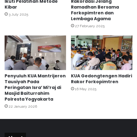
Ikuti Pelatihan Metode
Rakordasi Jelang
S
s
Kibar
Ramadhan Bersama
D
Forkopimtren dan
l
s
3 July 2025
Lembaga Agama
a
e
m
27 February 2025
-
K
K
e
o
m
t
e
a
n
Y
a
o
g
g
Penyuluh KUA Mantrijeron
KUA Gedongtengen Hadiri
K
y
Tausiyah Pada
Rakor Forkopimtren
o
a
Peringatan Isra’ Mi’raj di
16 May 2025
t
k
Masjid Baiturrahim
a
a
Polresta Yogyakarta
Y
r
22 January 2026
o
t
g
a
y
a
k