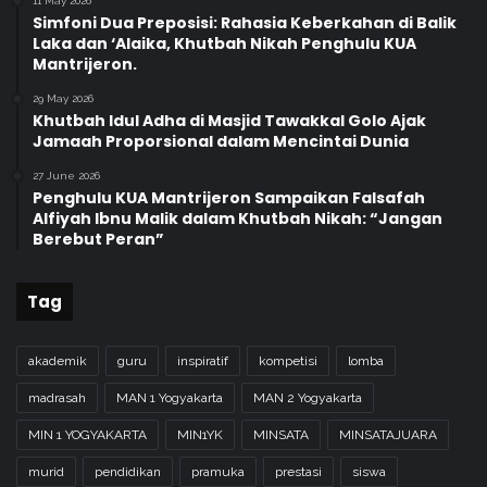
11 May 2026
Simfoni Dua Preposisi: Rahasia Keberkahan di Balik
Laka dan ‘Alaika, Khutbah Nikah Penghulu KUA
Mantrijeron.
29 May 2026
Khutbah Idul Adha di Masjid Tawakkal Golo Ajak
Jamaah Proporsional dalam Mencintai Dunia
27 June 2026
Penghulu KUA Mantrijeron Sampaikan Falsafah
Alfiyah Ibnu Malik dalam Khutbah Nikah: “Jangan
Berebut Peran”
Tag
akademik
guru
inspiratif
kompetisi
lomba
madrasah
MAN 1 Yogyakarta
MAN 2 Yogyakarta
MIN 1 YOGYAKARTA
MIN1YK
MINSATA
MINSATAJUARA
murid
pendidikan
pramuka
prestasi
siswa