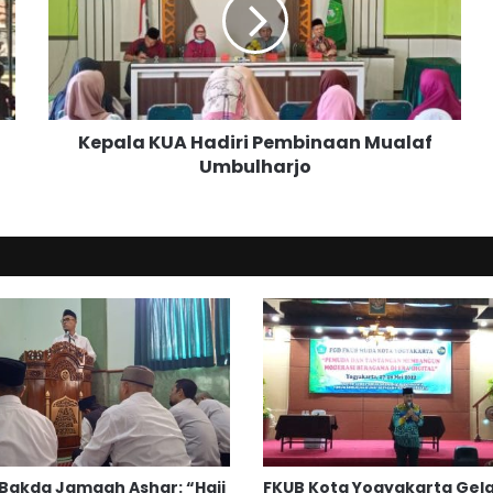
a
l
a
K
U
A
Kepala KUA Hadiri Pembinaan Mualaf
H
Umbulharjo
a
d
i
r
i
P
e
m
b
i
n
a
a
n
Bakda Jamaah Ashar: “Haji
FKUB Kota Yogyakarta Gel
M