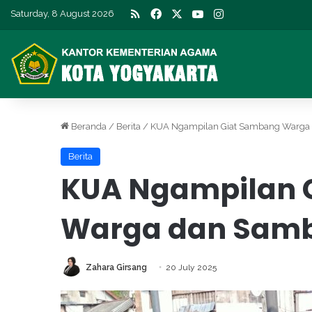
RSS
Facebook
X
YouTube
Instagram
Saturday, 8 August 2026
Beranda
/
Berita
/
KUA Ngampilan Giat Sambang Warga 
Berita
KUA Ngampilan 
Warga dan Samb
Zahara Girsang
20 July 2025