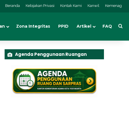
Beranda
Kebijakan Privasi
Kontak Kami
Kanwil
Kemenag
an
Zona Integritas
PPID
Artikel
FAQ
Cari
Agenda Penggunaan Ruangan