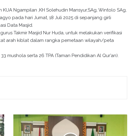
 KUA Ngampilan ,KH Solehudin Mansyur,SAg, Wintolo SAg,
o pada hari Jumat, 18 Juli 2025 di sepanjang girli
asi Data Masjid.
gurus Takmir Masjid Nur Huda, untuk melakukan verifikasi
ifikat arah kiblat dalam rangka pemetaan wilayah/peta
33 mushola serta 26 TPA (Taman Pendidikan Al Qur’an).
K
e
p