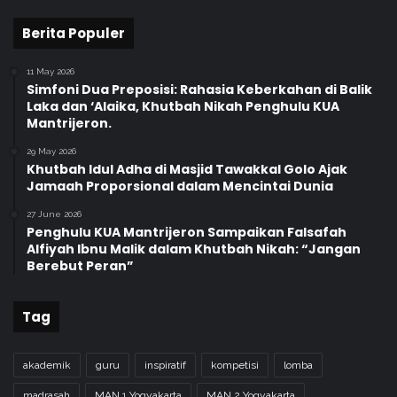
Berita Populer
11 May 2026
Simfoni Dua Preposisi: Rahasia Keberkahan di Balik
Laka dan ‘Alaika, Khutbah Nikah Penghulu KUA
Mantrijeron.
29 May 2026
Khutbah Idul Adha di Masjid Tawakkal Golo Ajak
Jamaah Proporsional dalam Mencintai Dunia
27 June 2026
Penghulu KUA Mantrijeron Sampaikan Falsafah
Alfiyah Ibnu Malik dalam Khutbah Nikah: “Jangan
Berebut Peran”
Tag
akademik
guru
inspiratif
kompetisi
lomba
madrasah
MAN 1 Yogyakarta
MAN 2 Yogyakarta