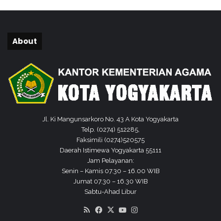
e
r
a
n
About
Jl. Ki Mangunsarkoro No. 43 A Kota Yogyakarta
Telp. (0274) 512285,
Faksimili (0274)520575
Daerah Istimewa Yogyakarta 55111
Jam Pelayanan:
Senin – Kamis 07.30 – 16.00 WIB
Jumat 07.30 – 16.30 WIB
Sabtu-Ahad Libur
RSS
Facebook
X
YouTube
Instagram