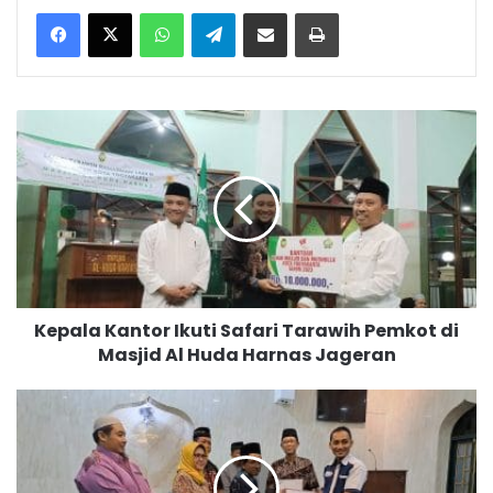
WhatsApp
Telegram
Bagikan melalui surel
Cetak
K
e
p
a
l
a
K
a
n
Kepala Kantor Ikuti Safari Tarawih Pemkot di
t
Masjid Al Huda Harnas Jageran
o
r
I
K
k
U
u
A
t
N
i