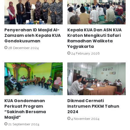
M
e
a
n
s
G
j
e
i
l
Penyerahan ID Masjid Al-
Kepala KUA Dan ASN KUA
d
Zamzam oleh Kepala KUA
Kraton Mengikuti Safari
a
Gondokusuman
Ramadhan Walikota
A
r
Yogyakarta
l
S
28 December 2024
H
a
24 February 2026
u
f
d
a
a
r
H
i
a
T
r
a
n
r
KUA Gondomanan
Dikmad Cermati
a
a
Perkuat Program
Instrumen PKKM Tahun
s
w
“Sakinah Bersama
2024
J
i
Masjid”
4 November 2024
a
h
21 September 2024
g