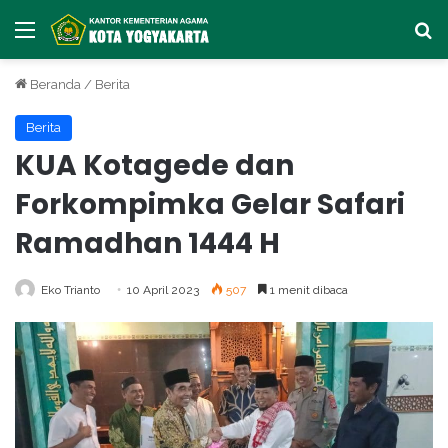
Menu
Ca
Beranda
/
Berita
Berita
KUA Kotagede dan
Forkompimka Gelar Safari
Ramadhan 1444 H
Eko Trianto
10 April 2023
507
1 menit dibaca