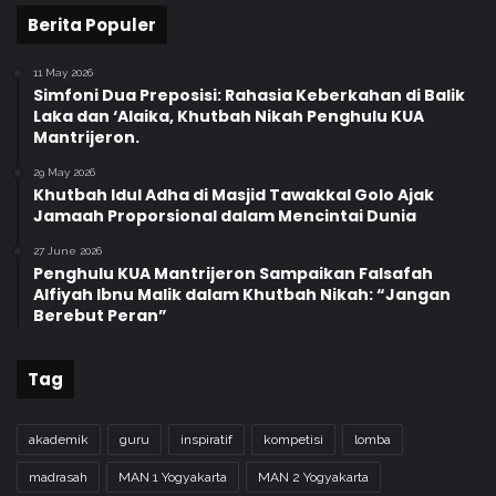
a
Berita Populer
n
11 May 2026
Simfoni Dua Preposisi: Rahasia Keberkahan di Balik
Laka dan ‘Alaika, Khutbah Nikah Penghulu KUA
Mantrijeron.
29 May 2026
Khutbah Idul Adha di Masjid Tawakkal Golo Ajak
Jamaah Proporsional dalam Mencintai Dunia
27 June 2026
Penghulu KUA Mantrijeron Sampaikan Falsafah
Alfiyah Ibnu Malik dalam Khutbah Nikah: “Jangan
Berebut Peran”
Tag
akademik
guru
inspiratif
kompetisi
lomba
madrasah
MAN 1 Yogyakarta
MAN 2 Yogyakarta