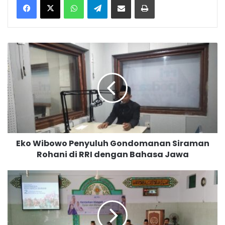
E
k
o
W
i
b
o
w
o
Eko Wibowo Penyuluh Gondomanan Siraman
P
Rohani di RRI dengan Bahasa Jawa
e
n
y
P
u
e
l
n
u
y
h
u