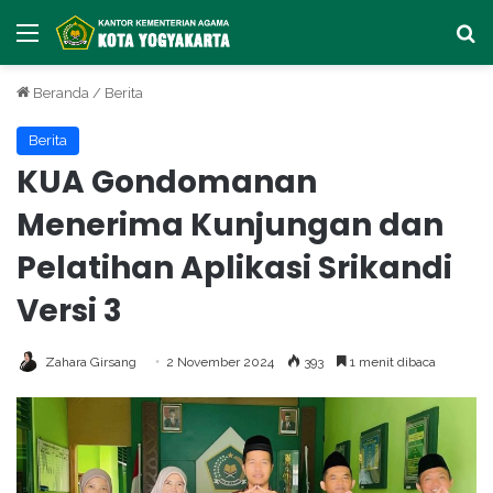
Menu
Ca
Beranda
/
Berita
Berita
KUA Gondomanan
Menerima Kunjungan dan
Pelatihan Aplikasi Srikandi
Versi 3
Zahara Girsang
2 November 2024
393
1 menit dibaca