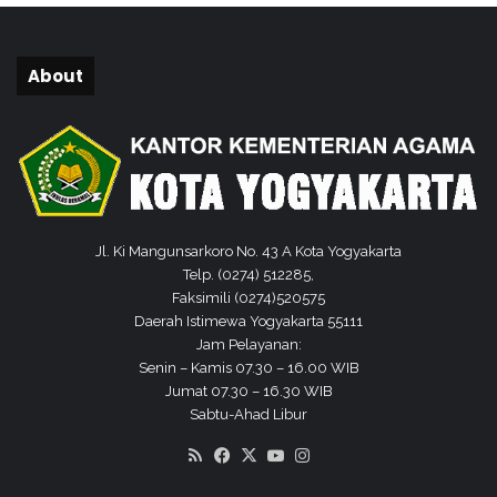
a
c
a
Q
About
u
r
a
n
B
a
g
i
Jl. Ki Mangunsarkoro No. 43 A Kota Yogyakarta
W
Telp. (0274) 512285,
a
Faksimili (0274)520575
b
Daerah Istimewa Yogyakarta 55111
i
Jam Pelayanan:
n
Senin – Kamis 07.30 – 16.00 WIB
d
Jumat 07.30 – 16.30 WIB
i
Sabtu-Ahad Libur
R
RSS
Facebook
X
YouTube
Instagram
u
t