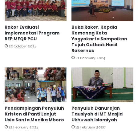
i
g
d
a
i
n
R
T
Rakor Evaluasi
Buka Raker, Kepala
R
Implementasi Program
Kemenag Kota
i
REP MEQR PCU
Yogyakarta Sampaikan
I
m
Tujuh Outlook Hasil
d
I
26 October 2024
Rakernas
e
B
n
21 February 2024
B
g
Q
a
P
n
e
B
l
a
a
h
t
a
i
Pendampingan Penyuluh
Penyuluh Danurejan
s
h
Kristen di Panti Lanjut
Tausiyah di MT Masjid
a
a
Usia Santa Monika Mboro
Ukhuwah Islamiyah
J
n
12 February 2024
19 February 2026
a
B
w
a