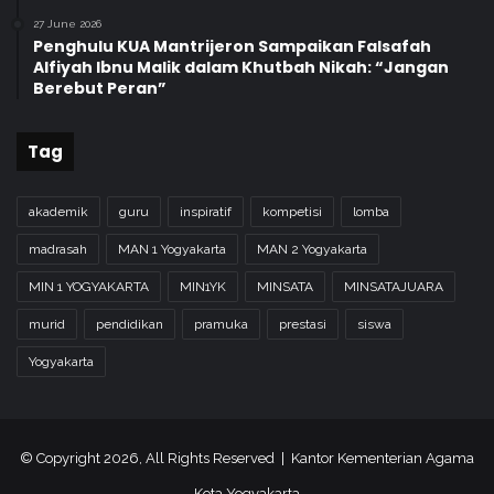
27 June 2026
Penghulu KUA Mantrijeron Sampaikan Falsafah
Alfiyah Ibnu Malik dalam Khutbah Nikah: “Jangan
Berebut Peran”
Tag
akademik
guru
inspiratif
kompetisi
lomba
madrasah
MAN 1 Yogyakarta
MAN 2 Yogyakarta
MIN 1 YOGYAKARTA
MIN1YK
MINSATA
MINSATAJUARA
murid
pendidikan
pramuka
prestasi
siswa
Yogyakarta
© Copyright 2026, All Rights Reserved | Kantor Kementerian Agama
Kota Yogyakarta