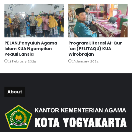
m
b
e
r
a
n
t
PELAN,Penyuluh Agama
Program Literasi Al-Qur
a
Islam KUA Ngampilan
´an (PELITAQU) KUA
s
Peduli Lansia
Wirobrajan
a
11 February 2025
19 January 2024
n
M
i
r
a
About
s
d
i
D
I
Y