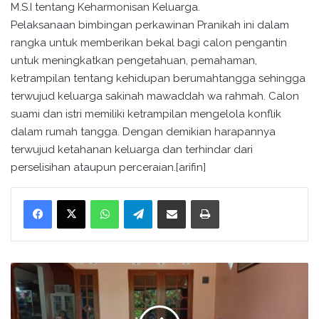
M.S.I tentang Keharmonisan Keluarga.
Pelaksanaan bimbingan perkawinan Pranikah ini dalam
rangka untuk memberikan bekal bagi calon pengantin
untuk meningkatkan pengetahuan, pemahaman,
ketrampilan tentang kehidupan berumahtangga sehingga
terwujud keluarga sakinah mawaddah wa rahmah. Calon
suami dan istri memiliki ketrampilan mengelola konflik
dalam rumah tangga. Dengan demikian harapannya
terwujud ketahanan keluarga dan terhindar dari
perselisihan ataupun perceraian.[arifin]
WhatsApp
Telegram
Bagikan melalui surel
Cetak
R
a
k
o