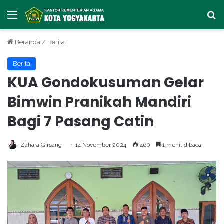
Menu
Ca
Beranda
/
Berita
Berita
KUA Gondokusuman Gelar
Bimwin Pranikah Mandiri
Bagi 7 Pasang Catin
Zahara Girsang
14 November 2024
460
1 menit dibaca