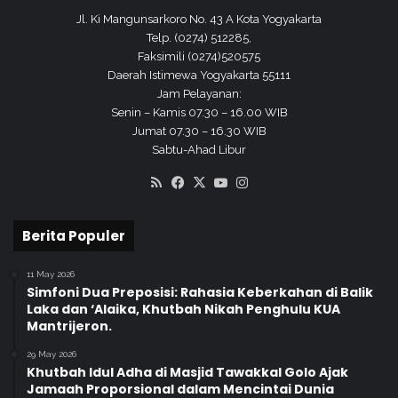
Jl. Ki Mangunsarkoro No. 43 A Kota Yogyakarta
Telp. (0274) 512285,
Faksimili (0274)520575
Daerah Istimewa Yogyakarta 55111
Jam Pelayanan:
Senin – Kamis 07.30 – 16.00 WIB
Jumat 07.30 – 16.30 WIB
Sabtu-Ahad Libur
RSS
Facebook
X
YouTube
Instagram
Berita Populer
11 May 2026
Simfoni Dua Preposisi: Rahasia Keberkahan di Balik
Laka dan ‘Alaika, Khutbah Nikah Penghulu KUA
Mantrijeron.
29 May 2026
Khutbah Idul Adha di Masjid Tawakkal Golo Ajak
Jamaah Proporsional dalam Mencintai Dunia