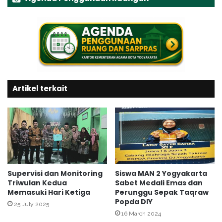
r
l
t
a
a
n
H
a
d
i
r
Artikel terkait
i
"
S
E
M
I
L
O
K
Supervisi dan Monitoring
Siswa MAN 2 Yogyakarta
Triwulan Kedua
Sabet Medali Emas dan
A
Memasuki Hari Ketiga
Perunggu Sepak Taqraw
"
Popda DIY
P
25 July 2025
e
16 March 2024