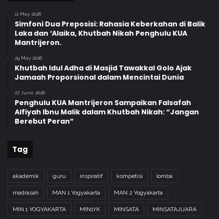
11 May 2026
Simfoni Dua Preposisi: Rahasia Keberkahan di Balik
Laka dan ‘Alaika, Khutbah Nikah Penghulu KUA
Mantrijeron.
29 May 2026
Khutbah Idul Adha di Masjid Tawakkal Golo Ajak
Jamaah Proporsional dalam Mencintai Dunia
27 June 2026
Penghulu KUA Mantrijeron Sampaikan Falsafah
Alfiyah Ibnu Malik dalam Khutbah Nikah: “Jangan
Berebut Peran”
Tag
akademik
guru
inspiratif
kompetisi
lomba
madrasah
MAN 1 Yogyakarta
MAN 2 Yogyakarta
MIN 1 YOGYAKARTA
MIN1YK
MINSATA
MINSATAJUARA