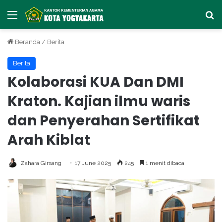
Menu
Ca
Beranda
/
Berita
Berita
Kolaborasi KUA Dan DMI
Kraton. Kajian ilmu waris
dan Penyerahan Sertifikat
Arah Kiblat
Zahara Girsang
17 June 2025
245
1 menit dibaca