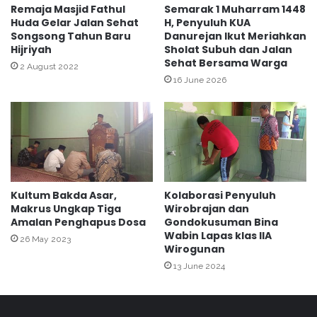
a
l
Remaja Masjid Fathul
Semarak 1 Muharram 1448
t
Huda Gelar Jalan Sehat
H, Penyuluh KUA
a
Songsong Tahun Baru
Danurejan Ikut Meriahkan
u
h
Hijriyah
Sholat Subuh dan Jalan
n
D
Sehat Bersama Warga
K
a
2 August 2022
h
16 June 2026
n
a
S
s
e
a
k
n
o
a
l
h
a
h
Kultum Bakda Asar,
Kolaborasi Penyuluh
Makrus Ungkap Tiga
Wirobrajan dan
Amalan Penghapus Dosa
Gondokusuman Bina
Wabin Lapas klas IIA
26 May 2023
Wirogunan
13 June 2024