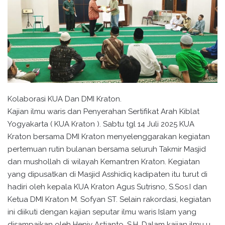
Kolaborasi KUA Dan DMI Kraton.
Kajian ilmu waris dan Penyerahan Sertifikat Arah Kiblat
Yogyakarta ( KUA Kraton ). Sabtu tgl 14 Juli 2025 KUA
Kraton bersama DMI Kraton menyelenggarakan kegiatan
pertemuan rutin bulanan bersama seluruh Takmir Masjid
dan mushollah di wilayah Kemantren Kraton. Kegiatan
yang dipusatkan di Masjid Asshidiq kadipaten itu turut di
hadiri oleh kepala KUA Kraton Agus Sutrisno, S.Sos.I dan
Ketua DMI Kraton M. Sofyan ST. Selain rakordasi, kegiatan
ini diikuti dengan kajian seputar ilmu waris Islam yang
disampaikan oleh Heniy Astianto. S.H. Dalam kajian ilmu u