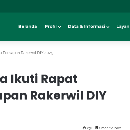
Beranda
Profil
Data & Informasi
Layan
si Persiapan Rakerwil DIY 2025
a Ikuti Rapat
apan Rakerwil DIY
251
1 menit dibaca