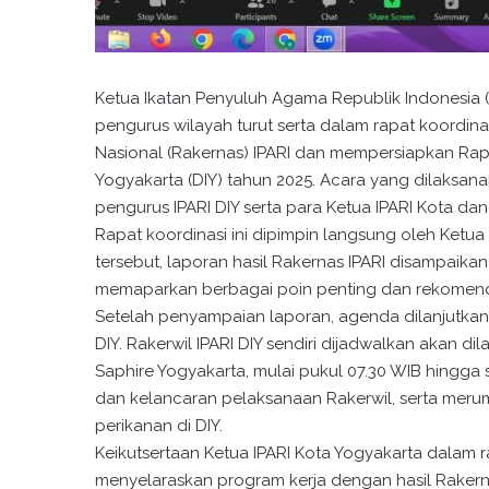
Ketua Ikatan Penyuluh Agama Republik Indonesia (
pengurus wilayah turut serta dalam rapat koordin
Nasional (Rakernas) IPARI dan mempersiapkan Rapa
Yogyakarta (DIY) tahun 2025. Acara yang dilaksanaka
pengurus IPARI DIY serta para Ketua IPARI Kota da
Rapat koordinasi ini dipimpin langsung oleh Ket
tersebut, laporan hasil Rakernas IPARI disampaikan 
memaparkan berbagai poin penting dan rekomendas
Setelah penyampaian laporan, agenda dilanjutkan 
DIY. Rakerwil IPARI DIY sendiri dijadwalkan akan d
Saphire Yogyakarta, mulai pukul 07.30 WIB hingga s
dan kelancaran pelaksanaan Rakerwil, serta me
perikanan di DIY.
Keikutsertaan Ketua IPARI Kota Yogyakarta dalam 
menyelaraskan program kerja dengan hasil Raker