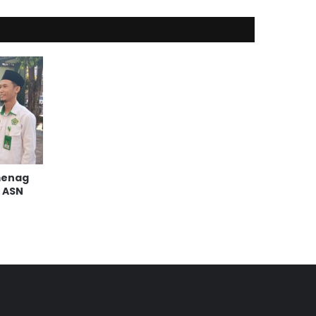
menag
 ASN