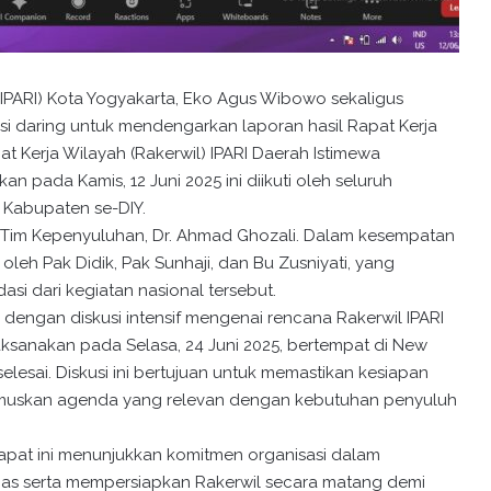
IPARI) Kota Yogyakarta, Eko Agus Wibowo sekaligus
asi daring untuk mendengarkan laporan hasil Rapat Kerja
t Kerja Wilayah (Rakerwil) IPARI Daerah Istimewa
n pada Kamis, 12 Juni 2025 ini diikuti oleh seluruh
n Kabupaten se-DIY.
ua Tim Kepenyuluhan, Dr. Ahmad Ghozali. Dalam kesempatan
oleh Pak Didik, Pak Sunhaji, dan Bu Zusniyati, yang
i dari kegiatan nasional tersebut.
dengan diskusi intensif mengenai rencana Rakerwil IPARI
ilaksanakan pada Selasa, 24 Juni 2025, bertempat di New
elesai. Diskusi ini bertujuan untuk memastikan kesiapan
rumuskan agenda yang relevan dengan kebutuhan penyuluh
rapat ini menunjukkan komitmen organisasi dalam
nas serta mempersiapkan Rakerwil secara matang demi