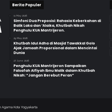
n
Berita Populer
a
n
11 May 2026
M
Simfoni Dua Preposisi: Rahasia Keberkahan di
a
Balik Laka dan ‘Alaika, Khutbah Nikah
Penghulu KUA Mantrijeron.
n
d
29 May 2026
i
Khutbah Idul Adha di Masjid Tawakkal Golo
r
Ajak Jamaah Proporsional dalam Mencintai
i
Dunia
A
27 June 2026
n
Penghulu KUA Mantrijeron Sampaikan
g
Falsafah Alfiyah Ibnu Malik dalam Khutbah
k
Nikah: “Jangan Berebut Peran”
a
t
a
n
K
e
an Agama Kota Yogyakarta
-