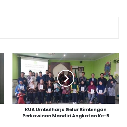
K
U
A
U
m
b
u
l
h
KUA Umbulharjo Gelar Bimbingan
a
Perkawinan Mandiri Angkatan Ke-5
r
j