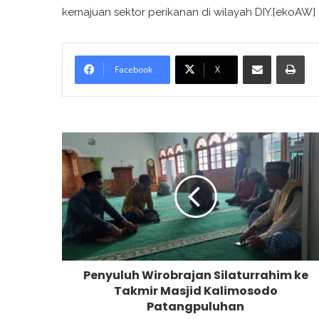
kemajuan sektor perikanan di wilayah DIY.[ekoAW]
Bagikan melalui surel
Cetak
Facebook
X
P
e
n
y
u
l
u
h
W
Penyuluh Wirobrajan Silaturrahim ke
i
Takmir Masjid Kalimosodo
r
Patangpuluhan
o