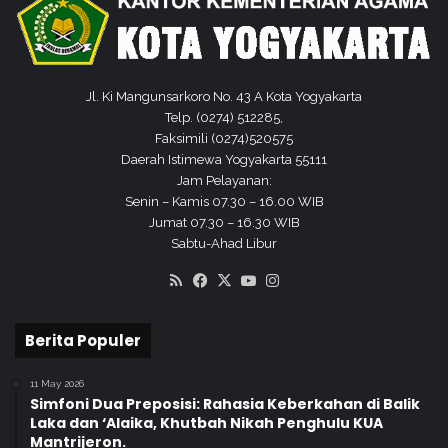
n
t
r
e
n
Jl. Ki Mangunsarkoro No. 43 A Kota Yogyakarta
Telp. (0274) 512285,
Faksimili (0274)520575
Daerah Istimewa Yogyakarta 55111
Jam Pelayanan:
Senin – Kamis 07.30 – 16.00 WIB
Jumat 07.30 – 16.30 WIB
Sabtu-Ahad Libur
RSS
Facebook
X
YouTube
Instagram
Berita Populer
11 May 2026
Simfoni Dua Preposisi: Rahasia Keberkahan di Balik
Laka dan ‘Alaika, Khutbah Nikah Penghulu KUA
Mantrijeron.