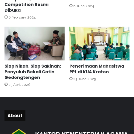
Competition Resmi
a
n
6 June 2024
Dibuka
f
g
a
6 February 2024
n
P
r
o
g
r
a
Siap Nikah, Siap Sakinah:
Penerimaan Mahasiswa
m
Penyuluh Bekali Catin
PPL di KUA Kraton
B
Gedongtengen
23 June 2025
a
23 April 2026
z
n
a
s
K
About
e
m
a