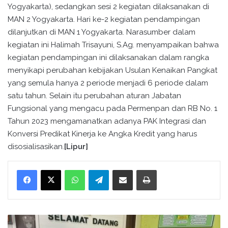
Yogyakarta), sedangkan sesi 2 kegiatan dilaksanakan di
MAN 2 Yogyakarta. Hari ke-2 kegiatan pendampingan
dilanjutkan di MAN 1 Yogyakarta. Narasumber dalam
kegiatan ini Halimah Trisayuni, S.Ag. menyampaikan bahwa
kegiatan pendampingan ini dilaksanakan dalam rangka
menyikapi perubahan kebijakan Usulan Kenaikan Pangkat
yang semula hanya 2 periode menjadi 6 periode dalam
satu tahun. Selain itu perubahan aturan Jabatan
Fungsional yang mengacu pada Permenpan dan RB No. 1
Tahun 2023 mengamanatkan adanya PAK Integrasi dan
Konversi Predikat Kinerja ke Angka Kredit yang harus
disosialisasikan.
[Lipur]
WhatsApp
Telegram
Bagikan melalui surel
Cetak
P