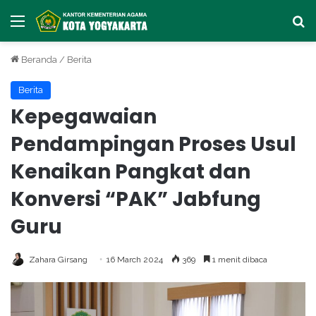
Menu
Ca
Beranda
/
Berita
Berita
Kepegawaian
Pendampingan Proses Usul
Kenaikan Pangkat dan
Konversi “PAK” Jabfung
Guru
Zahara Girsang
16 March 2024
369
1 menit dibaca