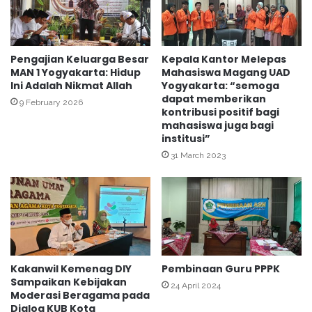
S
K
h
L
o
M
l
e
Pengajian Keluarga Besar
Kepala Kantor Melepas
a
MAN 1 Yogyakarta: Hidup
Mahasiswa Magang UAD
l
t
Ini Adalah Nikmat Allah
Yogyakarta: “semoga
a
dapat memberikan
J
k
9 February 2026
kontribusi positif bagi
a
u
mahasiswa juga bagi
m
k
institusi”
a
a
31 March 2023
a
n
h
S
N
u
u
r
r
v
A
e
r
i
r
T
Kakanwil Kemenag DIY
Pembinaan Guru PPPK
o
a
Sampaikan Kebijakan
24 April 2024
h
n
Moderasi Beragama pada
m
a
Dialog KUB Kota