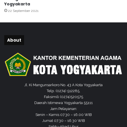
a
h
Yogyakarta
h
W
22 September 2021
C
a
o
k
k
a
r
f
o
About
d
i
r
j
a
n
Jl. Ki Mangunsarkoro No. 43 A Kota Yogyakarta
Telp. (0274) 512285,
Faksimili (0274)520575
Daerah Istimewa Yogyakarta 55111
Jam Pelayanan:
Senin – Kamis 07.30 – 16.00 WIB
Jumat 07.30 – 16.30 WIB
Sabtu-Ahad Libur