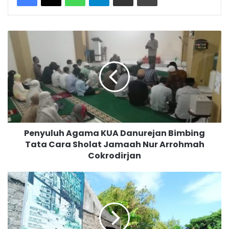
P
e
n
y
u
l
u
h
A
Penyuluh Agama KUA Danurejan Bimbing
g
Tata Cara Sholat Jamaah Nur Arrohmah
a
Cokrodirjan
m
a
K
K
U
U
A
A
D
U
a
m