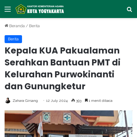
Menu
Ca
Beranda
/
Berita
Berita
Kepala KUA Pakualaman
Serahkan Bantuan PMT di
Kelurahan Purwokinanti
dan Gunungketur
Zahara Girsang
12 July 2024
393
1 menit dibaca