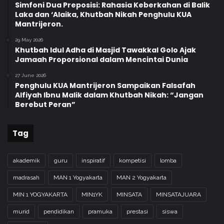
Simfoni Dua Preposisi: Rahasia Keberkahan di Balik
Laka dan ‘Alaika, Khutbah Nikah Penghulu KUA
Mantrijeron.
29 May 2026
Khutbah Idul Adha di Masjid Tawakkal Golo Ajak
Jamaah Proporsional dalam Mencintai Dunia
27 June 2026
Penghulu KUA Mantrijeron Sampaikan Falsafah
Alfiyah Ibnu Malik dalam Khutbah Nikah: “Jangan
Berebut Peran”
Tag
akademik
guru
inspiratif
kompetisi
lomba
madrasah
MAN 1 Yogyakarta
MAN 2 Yogyakarta
MIN 1 YOGYAKARTA
MIN1YK
MINSATA
MINSATAJUARA
murid
pendidikan
pramuka
prestasi
siswa