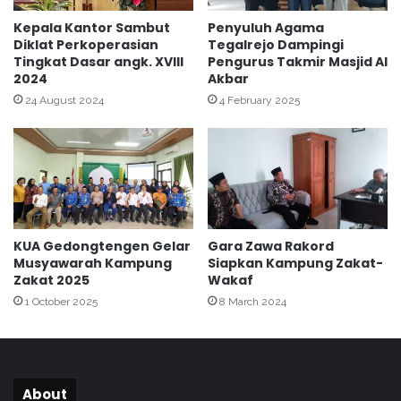
G
t
e
P
Kepala Kantor Sambut
Penyuluh Agama
l
Diklat Perkoperasian
Tegalrejo Dampingi
e
Tingkat Dasar angk. XVIII
Pengurus Takmir Masjid Al
a
r
2024
Akbar
r
s
A
i
24 August 2024
4 February 2025
c
a
a
p
r
a
a
n
M
P
e
e
r
n
KUA Gedongtengen Gelar
Gara Zawa Rakord
i
y
Musyawarah Kampung
Siapkan Kampung Zakat-
a
u
Zakat 2025
Wakaf
h
l
1 October 2025
8 March 2024
u
h
A
w
a
About
r