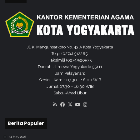
d
T
a
h
u
n
2
Jl. Ki Mangunsarkoro No. 43 A Kota Yogyakarta
0
Telp. (0274) 512285,
2
Faksimili (0274)520575
4
Daerah Istimewa Yogyakarta 55111
Jam Pelayanan:
Senin – Kamis 07.30 – 16.00 WIB
Jumat 07.30 – 16.30 WIB
Sabtu-Ahad Libur
RSS
Facebook
X
YouTube
Instagram
Berita Populer
11 May 2026