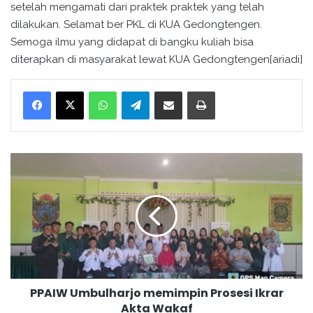
setelah mengamati dari praktek praktek yang telah
dilakukan. Selamat ber PKL di KUA Gedongtengen.
Semoga ilmu yang didapat di bangku kuliah bisa
diterapkan di masyarakat lewat KUA Gedongtengen[ariadi]
WhatsApp
Telegram
Bagikan melalui surel
Cetak
P
P
A
I
W
U
m
b
u
PPAIW Umbulharjo memimpin Prosesi Ikrar
l
Akta Wakaf
h