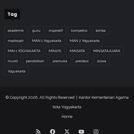
Tag
akademik
guru
inspiratif
kompetisi
lomba
madrasah
MAN 1 Yogyakarta
MAN 2 Yogyakarta
MIN 1 YOGYAKARTA
MIN1YK
MINSATA
MINSATAJUARA
murid
pendidikan
pramuka
prestasi
siswa
Yogyakarta
© Copyright 2026, All Rights Reserved | Kantor Kementerian Agama
Kota Yogyakarta
Home
RSS
Facebook
X
YouTube
Instagram