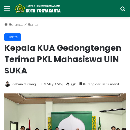
Menu
Ca
Beranda
/
Berita
Berita
Kepala KUA Gedongtengen
Terima PKL Mahasiswa UIN
SUKA
Zahara Girsang
6 May 2024
336
Kurang dari satu menit