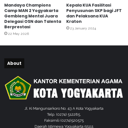
e
Mandaya Champions
Kepala KUA Fasilitasi
b
Camp MAN 2 Yogyakarta
Penyusunan SKP bagi JFT
a
Gembleng Mental Juara
dan Pelaksana KUA
h
Delegasi OSN dan Talenta
Kraton
a
Berprestasi
23 January 2024
g
22 May 2026
i
a
a
n
"
About
Jl. Ki Mangunsarkoro No. 43 A Kota Yogyakarta
Telp. (0274) 512285,
Faksimili (0274)520575
Daerah Istimewa Yogyakarta 55111