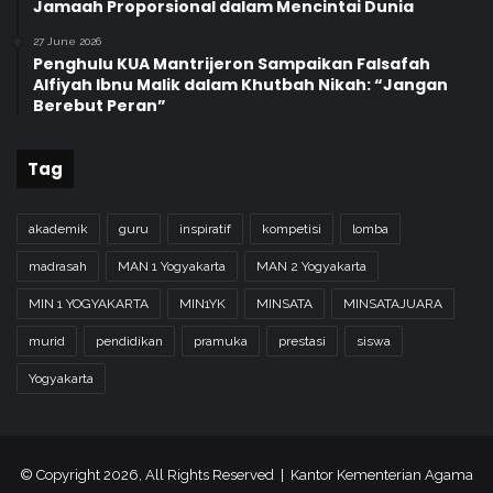
Jamaah Proporsional dalam Mencintai Dunia
n
27 June 2026
Penghulu KUA Mantrijeron Sampaikan Falsafah
Alfiyah Ibnu Malik dalam Khutbah Nikah: “Jangan
Berebut Peran”
Tag
akademik
guru
inspiratif
kompetisi
lomba
madrasah
MAN 1 Yogyakarta
MAN 2 Yogyakarta
MIN 1 YOGYAKARTA
MIN1YK
MINSATA
MINSATAJUARA
murid
pendidikan
pramuka
prestasi
siswa
Yogyakarta
© Copyright 2026, All Rights Reserved | Kantor Kementerian Agama