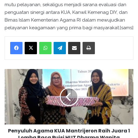
mutu pelayanan, sekaligus menjadi sarana evaluasi dan
penguatan sinergi antara KUA, Kanwil Kemenag DIY, dan
Bimas Islam Kementerian Agama RI dalam mewujudkan
pelayanan keagamaan yang prima bagi masyarakat.[sams]
WhatsApp
Telegram
Bagikan melalui surel
Cetak
P
e
n
y
u
l
u
h
A
Penyuluh Agama KUA Mantrijeron Raih Juara 1
g
Lomba Baca Puisi HUT Dharma Wanita
a