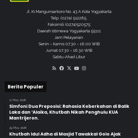
K
K
Jl. Ki Mangunsarkoro No. 43 A Kota Yogyakarta
e
U
Telp. (0274) 512285,
m
A
Faksimili (0274)520575
e
R
Daerah Istimewa Yogyakarta 55111
n
a
Jam Pelayanan:
a
m
Senin – Kamis 07.30 – 16.00 WIB
g
a
Jumat 07.30 – 16.30 WIB
K
h
Sabtu-Ahad Libur
o
K
t
e
RSS
Facebook
X
YouTube
Instagram
a
l
Y
o
o
m
Berita Populer
g
p
y
o
11 May 2026
a
k
Simfoni Dua Preposisi: Rahasia Keberkahan di Balik
k
R
Laka dan ‘Alaika, Khutbah Nikah Penghulu KUA
a
e
Mantrijeron.
r
n
29 May 2026
t
t
Khutbah Idul Adha di Masjid Tawakkal Golo Ajak
a
a