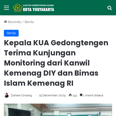
Menu
Ca
Beranda
/
Berita
Berita
Kepala KUA Gedongtengen
Terima Kunjungan
Monitoring dari Kanwil
Kemenag DIY dan Bimas
Islam Kemenag RI
Zahara Girsang
19 December 2025
143
1 menit dibaca