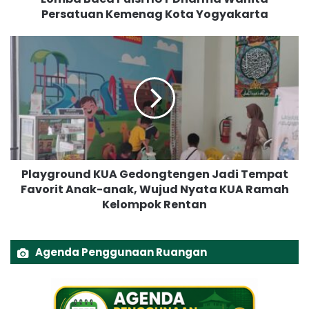
Persatuan Kemenag Kota Yogyakarta
m
a
K
P
U
l
A
a
M
y
a
g
n
r
t
o
r
u
i
n
j
Playground KUA Gedongtengen Jadi Tempat
d
e
Favorit Anak-anak, Wujud Nyata KUA Ramah
K
r
Kelompok Rentan
U
o
A
n
G
R
e
Agenda Penggunaan Ruangan
a
d
i
o
h
n
J
g