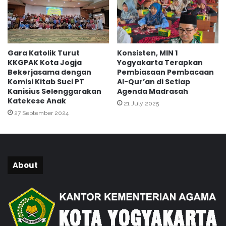
T
i
D
t
h
A
a
n
r
a
Gara Katolik Turut
Konsisten, MIN 1
m
k
KKGPAK Kota Jogja
Yogyakarta Terapkan
a
-
Bekerjasama dengan
Pembiasaan Pembacaan
W
a
Komisi Kitab Suci PT
Al-Qur’an di Setiap
a
n
Kanisius Selenggarakan
Agenda Madrasah
n
a
Katekese Anak
21 July 2025
i
k
27 September 2024
t
,
a
W
P
u
e
j
r
u
About
s
d
a
N
t
y
u
a
a
t
n
a