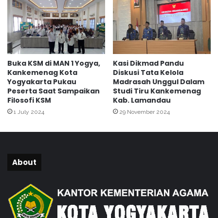
n
d
o
k
u
s
Buka KSM di MAN 1 Yogya,
Kasi Dikmad Pandu
u
Kankemenag Kota
Diskusi Tata Kelola
m
Yogyakarta Pukau
Madrasah Unggul Dalam
a
Peserta Saat Sampaikan
Studi Tiru Kankemenag
n
Filosofi KSM
Kab. Lamandau
1 July 2024
29 November 2024
About