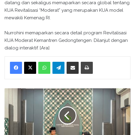
datang dan sekaligus memaparkan secara global tentang
KUA Revitalisasi “Moderat” yang merupakan KUA model
mewakili Kemenag RI.
Nurrohini memaparkan secara detail program Revitalisasi
KUA Moderat Kemantren Gedongtengen. Dilanjut dengan
dialog interaktif. [Ara]
WhatsApp
Telegram
Bagikan melalui surel
Cetak
K
a
s
i
B
i
m