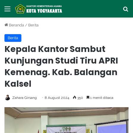
Menu
Ca
Beranda
/
Berita
Berita
Kepala Kantor Sambut
Kunjungan Studi Tiru APRI
Kemenag. Kab. Balangan
Kalsel
Zahara Girsang
8 August 2024
350
1 menit dibaca