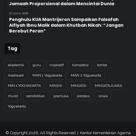
Jamaah Proporsional dalam Mencintai Dunia
27 June 2026
Penghulu KUA Mantrijeron Sampaikan Falsafah
Alfiyah Ibnu Malik dalam Khutbah Nikah: “Jangan
Berebut Peran”
Tag
akademik
guru
inspiratif
kompetisi
lomba
madrasah
MAN 1 Yogyakarta
MAN 2 Yogyakarta
MIN 1 YOGYAKARTA
MIN1YK
MINSATA
MINSATAJUARA
murid
pendidikan
pramuka
prestasi
siswa
Yogyakarta
© Copyright 2026, All Rights Reserved | Kantor Kementerian Agama