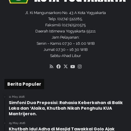
Jl. Ki Mangunsarkoro No. 43 A Kota Yogyakarta
Telp. (0274) 512285,
Faksimili (0274)520575
Daerah Istimewa Yogyakarta 55111
Jam Pelayanan:
Senin – Kamis 07.30 – 16.00 WIB
Jumat 07.30 – 16.30 WIB
Sabtu-Ahad Libur
RSS
Facebook
X
YouTube
Instagram
Berita Populer
11 May 2026
Simfoni Dua Preposisi: Rahasia Keberkahan di Balik
Laka dan ‘Alaika, Khutbah Nikah Penghulu KUA
Mantrijeron.
29 May 2026
Khutbah Idul Adha di Masjid Tawakkal Golo Ajak