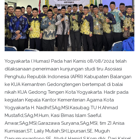
Yogyakarta ( Humas) Pada hari Kamis 08/08/2024 telah
dilaksanaan penerimaan kunjungan studi tiru Asosiasi
Penghulu Republik Indonesia (APRI) Kabupaten Balangan
ke KUA Kemantren Gedongtengen bertempat di balai
nikah KUA Gedong Tengen Kota Yogyakarta. Hadir pada
kegiatan Kepala Kantor Kementerian Agama Kota
Yogyakarta H. Nadhif,SAg,MSI.Kasubag TU H.Ahmad
Mustafid,SAg,M.Hum, Kasi Bimas Islam Saeful
Anwar,SAg,MSI,Garazawa Suryana,SAg,MSI, tim ZI Anisa
Kurniasari,ST, Laily Mutiah,SH,Lipursari,SE, Muguh
Danumurwantono,SE, Abdul Hamid S.Kom,dkk. Dari Kalsel