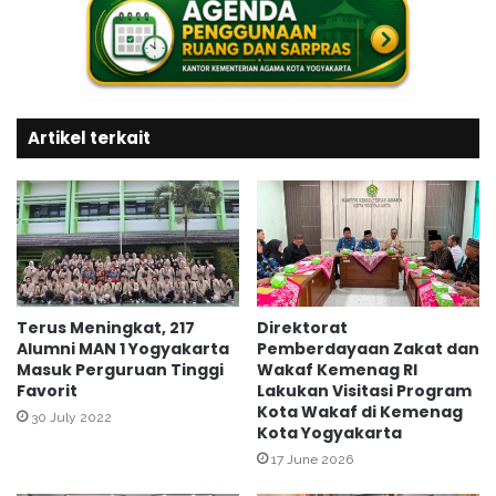
w
T
a
Q
i
H
S
K
u
a
k
Artikel terkait
f
s
i
e
l
s
a
k
h
a
K
n
e
S
m
T
a
Terus Meningkat, 217
Direktorat
Q
Alumni MAN 1 Yogyakarta
Pemberdayaan Zakat dan
n
Masuk Perguruan Tinggi
Wakaf Kemenag RI
H
t
Favorit
Lakukan Visitasi Program
2
r
Kota Wakaf di Kemenag
0
e
30 July 2022
Kota Yogyakarta
2
n
17 June 2026
4
G
o