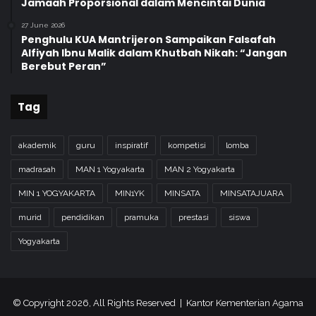
Jamaah Proporsional dalam Mencintai Dunia
27 June 2026
Penghulu KUA Mantrijeron Sampaikan Falsafah
Alfiyah Ibnu Malik dalam Khutbah Nikah: “Jangan
Berebut Peran”
Tag
akademik
guru
inspiratif
kompetisi
lomba
madrasah
MAN 1 Yogyakarta
MAN 2 Yogyakarta
MIN 1 YOGYAKARTA
MIN1YK
MINSATA
MINSATAJUARA
murid
pendidikan
pramuka
prestasi
siswa
Yogyakarta
© Copyright 2026, All Rights Reserved | Kantor Kementerian Agama