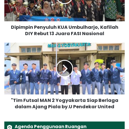
p
i
n
P
Dipimpin Penyuluh KUA Umbulharjo, Kafilah
e
DIY Rebut 13 Juara FASI Nasional
n
y
u
"
l
T
u
i
h
m
K
F
U
u
A
t
U
s
m
a
"Tim Futsal MAN 2 Yogyakarta Siap Berlaga
b
l
u
dalam Ajang Piala by.U Pendekar United
M
l
A
h
N
a
2
Agenda Penggunaan Ruangan