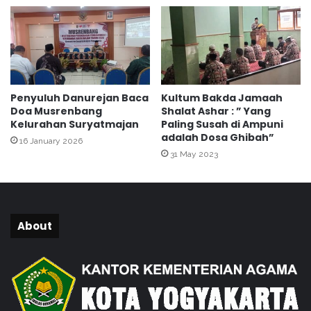
u
a
a
l
r
a
a
m
F
A
A
j
Penyuluh Danurejan Baca
Kultum Bakda Jamaah
S
a
Doa Musrenbang
Shalat Ashar : ” Yang
I
n
Kelurahan Suryatmajan
Paling Susah di Ampuni
N
g
adalah Dosa Ghibah”
16 January 2026
a
P
31 May 2023
s
i
i
a
o
l
n
a
a
b
About
l
y
.
U
P
e
n