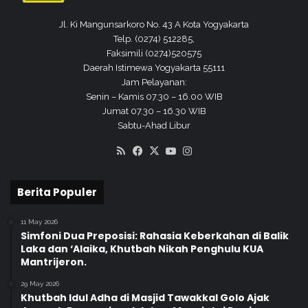
d
e
Jl. Ki Mangunsarkoro No. 43 A Kota Yogyakarta
k
Telp. (0274) 512285,
a
Faksimili (0274)520575
r
Daerah Istimewa Yogyakarta 55111
U
Jam Pelayanan:
n
Senin – Kamis 07.30 – 16.00 WIB
i
Jumat 07.30 – 16.30 WIB
t
Sabtu-Ahad Libur
e
RSS
Facebook
X
YouTube
Instagram
d
Berita Populer
11 May 2026
Simfoni Dua Preposisi: Rahasia Keberkahan di Balik
Laka dan ‘Alaika, Khutbah Nikah Penghulu KUA
Mantrijeron.
29 May 2026
Khutbah Idul Adha di Masjid Tawakkal Golo Ajak