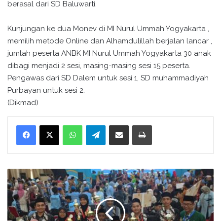
berasal dari SD Baluwarti.
Kunjungan ke dua Monev di MI Nurul Ummah Yogyakarta ,
memilih metode Online dan Alhamdulillah berjalan lancar ,
jumlah peserta ANBK MI Nurul Ummah Yogyakarta 30 anak
dibagi menjadi 2 sesi, masing-masing sesi 15 peserta.
Pengawas dari SD Dalem untuk sesi 1, SD muhammadiyah
Purbayan untuk sesi 2.
(Dikmad)
WhatsApp
Telegram
Bagikan melalui surel
Cetak
D
i
p
i
m