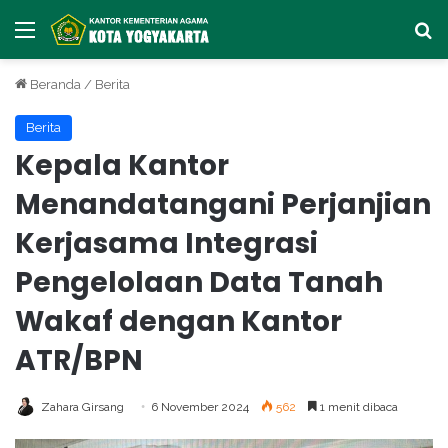
Menu
Ca
Beranda
/
Berita
Berita
Kepala Kantor
Menandatangani Perjanjian
Kerjasama Integrasi
Pengelolaan Data Tanah
Wakaf dengan Kantor
ATR/BPN
Zahara Girsang
6 November 2024
562
1 menit dibaca