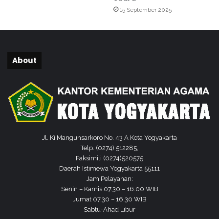
u
a
15 September 2025
m
n
a
B
t
R
e
U
r
S
About
a
S
e
l
a
t
a
n
Jl. Ki Mangunsarkoro No. 43 A Kota Yogyakarta
Telp. (0274) 512285,
Faksimili (0274)520575
Daerah Istimewa Yogyakarta 55111
Jam Pelayanan:
Senin – Kamis 07.30 – 16.00 WIB
Jumat 07.30 – 16.30 WIB
Sabtu-Ahad Libur