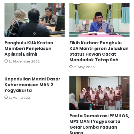
Z
n
I
d
K
e
a
n
n
g
w
a
i
n
Penghulu KUA Kraton
Fikih Kurban: Penghulu
l
Memberi Penjelasan
KUA Mantrijeron Jelaskan
S
Aplikasi Elsimil
Status Hewan Cacat
K
M
Mendadak Tetap Sah
e
A
24 November 2022
m
M
21 May 2026
e
u
Kepedulian Modal Dasar
n
h
Keharmonisan MAN 2
a
7
Yogyakarta
g
S
P
21 April 2022
u
r
k
o
s
Pesta Demokrasi PEMILOS,
p
e
MPS MAN 1 Yogyakarta
.
s
Gelar Lomba Paduan
S
k
Suara