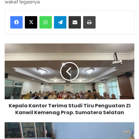
wakaf tegasnya.
WhatsApp
Telegram
Bagikan melalui surel
Cetak
K
e
p
a
l
a
K
a
n
Kepala Kantor Terima Studi Tiru Penguatan ZI
t
Kanwil Kemenag Prop. Sumatera Selatan
o
r
T
S
e
i
r
n