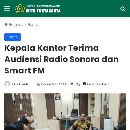
Menu
Ca
Beranda
/
Berita
Berita
Kepala Kantor Terima
Audiensi Radio Sonora dan
Smart FM
Eko Trianto
15 December 2022
473
1 menit dibaca