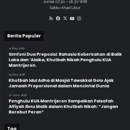
a
a
Jumat 07.30 – 16.30 WIB
h
w
Sabtu-Ahad Libur
A
i
RSS
Facebook
X
YouTube
Instagram
d
n
i
k
w
a
Berita Populer
i
n
y
G
11 May 2026
a
e
Simfoni Dua Preposisi: Rahasia Keberkahan di Balik
t
l
Laka dan ‘Alaika, Khutbah Nikah Penghulu KUA
a
a
Mantrijeron.
N
r
a
29 May 2026
s
Khutbah Idul Adha di Masjid Tawakkal Golo Ajak
Jamaah Proporsional dalam Mencintai Dunia
i
o
27 June 2026
n
Penghulu KUA Mantrijeron Sampaikan Falsafah
a
Alfiyah Ibnu Malik dalam Khutbah Nikah: “Jangan
l
Berebut Peran”
Tag