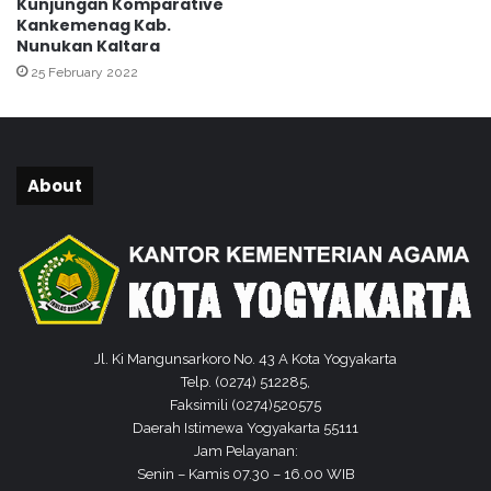
Kunjungan Komparative
R
t
Kankemenag Kab.
a
a
Nunukan Kaltara
i
R
25 February 2022
h
a
P
m
e
p
n
u
g
n
About
h
g
a
,
r
M
g
A
a
N
a
2
n
S
M
u
Jl. Ki Mangunsarkoro No. 43 A Kota Yogyakarta
a
k
Telp. (0274) 512285,
d
s
Faksimili (0274)520575
r
e
Daerah Istimewa Yogyakarta 55111
a
s
Jam Pelayanan:
s
K
Senin – Kamis 07.30 – 16.00 WIB