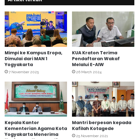
u
7
n
7
g
K
a
e
n
m
,
e
n
M
a
Mimpi ke Kampus Eropa,
KUA Kraton Terima
I
g
Dimulai dari MAN 1
Pendaftaran Wakaf
N
Yogyakarta
Melalui E-AIW
K
1
o
7 November 2025
26 March 2024
Y
t
o
a
g
Y
y
o
a
g
k
y
a
a
Kepala Kantor
Mantri berpesan kepada
r
k
Kementerian Agama Kota
Kafilah Kotagede
t
a
Yogyakarta Menerima
a
r
25 November 2021