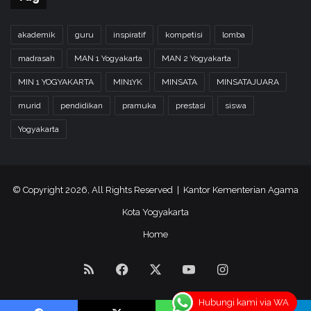
akademik
guru
inspiratif
kompetisi
lomba
madrasah
MAN 1 Yogyakarta
MAN 2 Yogyakarta
MIN 1 YOGYAKARTA
MIN1YK
MINSATA
MINSATAJUARA
murid
pendidikan
pramuka
prestasi
siswa
Yogyakarta
© Copyright 2026, All Rights Reserved | Kantor Kementerian Agama
Kota Yogyakarta
Home
RSS
Facebook
X
YouTube
Instagram
Hubungi kami via WA