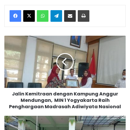
WhatsApp
Telegram
Bagikan melalui surel
Cetak
J
a
l
i
n
K
e
m
i
Jalin Kemitraan dengan Kampung Anggur
t
Mendungan, MIN 1 Yogyakarta Raih
r
Penghargaan Madrasah Adiwiyata Nasional
a
a
n
T
d
u