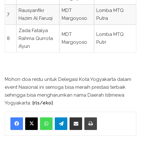
Rausyanfikr
MDT
Lomba MTQ
7
Hazim Al Faruqi
Margoyoso
Putra
Zada Fatalya
MDT
Lomba MTQ
8
Rahma Qurrota
Margoyoso
Putri
A’yun
Mohon doa restu untuk Delegasi Kota Yogyakarta dalam
event Nasional ini semoga bisa meraih prestasi terbaik
sehingga bisa mengharumkan nama Daerah Istimewa
Yogyakarta.
[rls/eko]
WhatsApp
Telegram
Bagikan melalui surel
Cetak