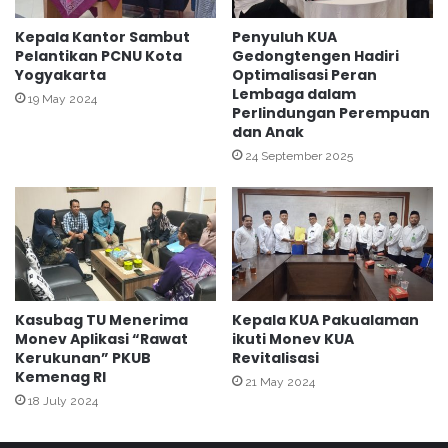
R
i
u
a
Kepala Kantor Sambut
Penyuluh KUA
t
s
Pelantikan PCNU Kota
Gedongtengen Hadiri
i
Yogyakarta
Optimalisasi Peran
i
Lembaga dalam
n
K
19 May 2024
Perlindungan Perempuan
k
e
dan Anak
a
r
n
24 September 2025
j
T
a
a
K
d
e
a
r
r
a
u
s
s
d
Kasubag TU Menerima
Kepala KUA Pakualaman
d
a
Monev Aplikasi “Rawat
ikuti Monev KUA
a
n
Kerukunan” PKUB
Revitalisasi
n
K
Kemenag RI
21 May 2024
K
e
18 July 2024
u
k
l
o