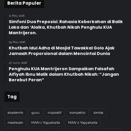
Berita Populer
i
n
11 May 2026
M
Simfoni Dua Preposisi: Rahasia Keberkahan di Balik
u
Laka dan ‘Alaika, Khutbah Nikah Penghulu KUA
h
Mantrijeron.
a
m
29 May 2026
Khutbah Idul Adha di Masjid Tawakkal Golo Ajak
m
Jamaah Proporsional dalam Mencintai Dunia
a
d
27 June 2026
i
Penghulu KUA Mantrijeron Sampaikan Falsafah
y
Alfiyah Ibnu Malik dalam Khutbah Nikah: “Jangan
Berebut Peran”
a
h
Tag
akademik
guru
inspiratif
kompetisi
lomba
madrasah
MAN 1 Yogyakarta
MAN 2 Yogyakarta