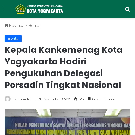
Menu
Ca
Beranda
/
Berita
Berita
Kepala Kankemenag Kota
Yogyakarta Hadiri
Pengukuhan Delegasi
Porsadin Tingkat Nasional
Eko Trianto
28 November 2022
403
1 menit dibaca