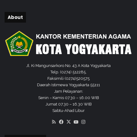
t
m
u
p
m
a
About
k
a
n
M
a
d
r
Jl. Ki Mangunsarkoro No. 43 A Kota Yogyakarta
a
Telp. (0274) 512285,
s
Faksimili (0274)520575
a
Daerah Istimewa Yogyakarta 55111
h
Jam Pelayanan:
M
Senin – Kamis 07.30 – 16.00 WIB
u
Jumat 07.30 – 16.30 WIB
’
Sabtu-Ahad Libur
a
l
RSS
Facebook
X
YouTube
Instagram
l
i
m