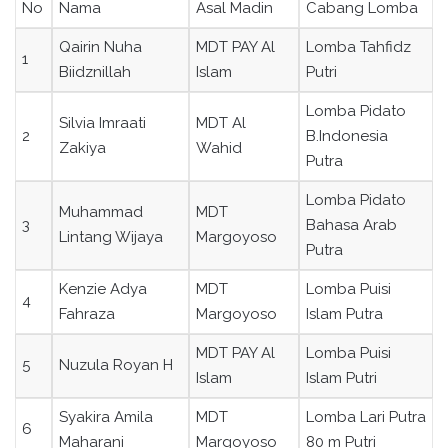
No
Nama
Asal Madin
Cabang Lomba
Qairin Nuha
MDT PAY Al
Lomba Tahfidz
1
Biidznillah
Islam
Putri
Lomba Pidato
Silvia Imraati
MDT Al
2
B.Indonesia
Zakiya
Wahid
Putra
Lomba Pidato
Muhammad
MDT
3
Bahasa Arab
Lintang Wijaya
Margoyoso
Putra
Kenzie Adya
MDT
Lomba Puisi
4
Fahraza
Margoyoso
Islam Putra
MDT PAY Al
Lomba Puisi
5
Nuzula Royan H
Islam
Islam Putri
Syakira Amila
MDT
Lomba Lari Putra
6
Maharani
Margoyoso
80 m Putri