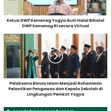
W
P
K
Ketua DWP Kemenag Yogya ikuti Halal Bihalal
e
DWP Kemenag RI secara Virtual
m
e
n
P
a
e
g
l
Y
a
o
k
g
s
y
a
a
n
i
a
Pelaksana Bimas Islam Menjadi Rohaniwan
k
B
u
Pelantikan Pengawas dan Kepala Sekolah di
i
t
Lingkungan Pemkot Yogya
m
i
a
H
s
a
I