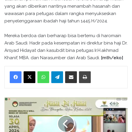
yang akan diberikan nantinya menambah hasanah dan
wawasan para petugas dalam rangka menyukseskan
penyelenggaraan ibadah haji tahun 1445 H/2024.
Mereka berdoa dan berharap bisa bertemu di haromain
Arab Saudi. Hadir pada kesempatan ini direktur bina haji Dr.
Arsyad Hidayat dan kasubdit bina petugas Ir.H.akhmad
Khanif, MBA. dan Narasumber dari Arab Saudi.
[mth/eko]
WhatsApp
Telegram
Bagikan melalui surel
Cetak
K
e
t
u
a
D