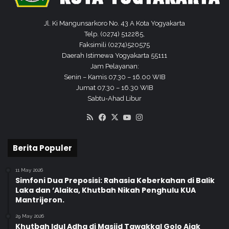
p
a
Jl. Ki Mangunsarkoro No. 43 A Kota Yogyakarta
l
Telp. (0274) 512285,
a
Faksimili (0274)520575
S
Daerah Istimewa Yogyakarta 55111
e
Jam Pelayanan:
k
Senin – Kamis 07.30 – 16.00 WIB
o
Jumat 07.30 – 16.30 WIB
l
Sabtu-Ahad Libur
a
RSS
Facebook
X
YouTube
Instagram
h
d
i
Berita Populer
L
i
11 May 2026
n
Simfoni Dua Preposisi: Rahasia Keberkahan di Balik
g
Laka dan ‘Alaika, Khutbah Nikah Penghulu KUA
k
Mantrijeron.
u
n
29 May 2026
Khutbah Idul Adha di Masjid Tawakkal Golo Ajak
g