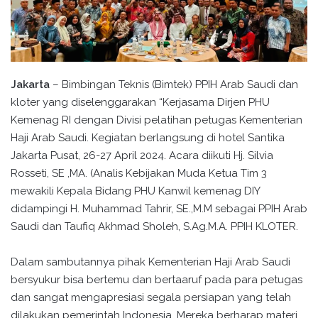
Jakarta
– Bimbingan Teknis (Bimtek) PPIH Arab Saudi dan
kloter yang diselenggarakan “Kerjasama Dirjen PHU
Kemenag RI dengan Divisi pelatihan petugas Kementerian
Haji Arab Saudi. Kegiatan berlangsung di hotel Santika
Jakarta Pusat, 26-27 April 2024. Acara diikuti Hj. Silvia
Rosseti, SE ,MA. (Analis Kebijakan Muda Ketua Tim 3
mewakili Kepala Bidang PHU Kanwil kemenag DIY
didampingi H. Muhammad Tahrir, SE.,M.M sebagai PPIH Arab
Saudi dan Taufiq Akhmad Sholeh, S.Ag.M.A. PPIH KLOTER.
Dalam sambutannya pihak Kementerian Haji Arab Saudi
bersyukur bisa bertemu dan bertaaruf pada para petugas
dan sangat mengapresiasi segala persiapan yang telah
dilakukan pemerintah Indonesia. Mereka berharap materi