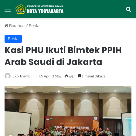
Menu
Ca
Beranda
/
Berita
Berita
Kasi PHU Ikuti Bimtek PPIH
Arab Saudi di Jakarta
Eko Trianto
30 April 2024
458
1 menit dibaca