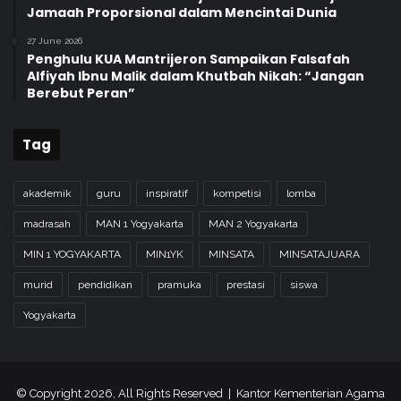
Jamaah Proporsional dalam Mencintai Dunia
a
n
27 June 2026
P
Penghulu KUA Mantrijeron Sampaikan Falsafah
e
Alfiyah Ibnu Malik dalam Khutbah Nikah: “Jangan
m
Berebut Peran”
k
o
Tag
t
Y
o
akademik
guru
inspiratif
kompetisi
lomba
g
y
madrasah
MAN 1 Yogyakarta
MAN 2 Yogyakarta
a
MIN 1 YOGYAKARTA
MIN1YK
MINSATA
MINSATAJUARA
murid
pendidikan
pramuka
prestasi
siswa
Yogyakarta
© Copyright 2026, All Rights Reserved | Kantor Kementerian Agama