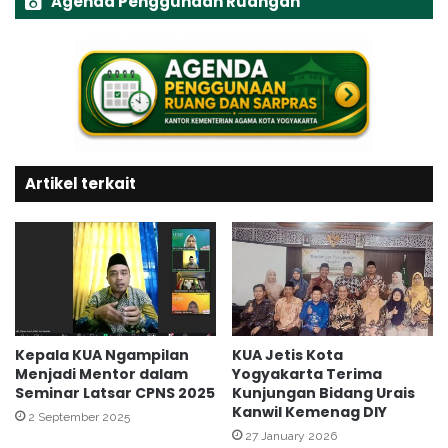
Agenda Penggunaan Ruangan
l
s
a
l
l
a
B
m
i
M
h
e
a
n
l
j
a
Artikel terkait
a
l
d
D
i
W
R
P
o
K
h
e
a
m
n
e
i
Kepala KUA Ngampilan
KUA Jetis Kota
n
w
Menjadi Mentor dalam
Yogyakarta Terima
a
Seminar Latsar CPNS 2025
Kunjungan Bidang Urais
a
Kanwil Kemenag DIY
g
n
2 September 2025
R
P
27 January 2026