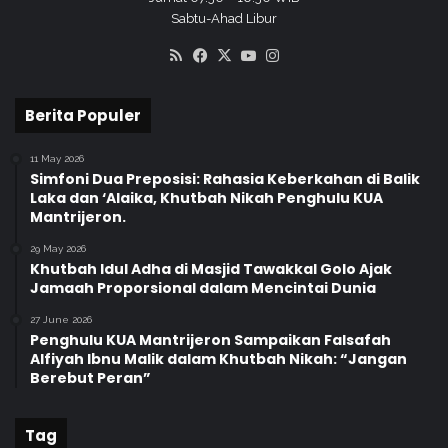
2
Sabtu-Ahad Libur
u
0
r
RSS
Facebook
X
YouTube
Instagram
2
a
4
n
Berita Populer
11 May 2026
Simfoni Dua Preposisi: Rahasia Keberkahan di Balik
Laka dan ‘Alaika, Khutbah Nikah Penghulu KUA
Mantrijeron.
29 May 2026
Khutbah Idul Adha di Masjid Tawakkal Golo Ajak
Jamaah Proporsional dalam Mencintai Dunia
27 June 2026
Penghulu KUA Mantrijeron Sampaikan Falsafah
Alfiyah Ibnu Malik dalam Khutbah Nikah: “Jangan
Berebut Peran”
Tag