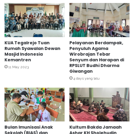
a
h
n
a
A
s
n
P
g
e
g
m
o
b
KUA Tegalrejo Tuan
Pelayanan Berdampak,
t
a
Rumah Syawalan Dewan
Penyuluh Agama
a
Masjid Indonesia
Wirobrajan Tebar
n
Kemantren
Senyum dan Harapan di
D
g
RPSLUT Budhi Dharma
P
u
11 May 2023
Giwangan
R
n
D
4 days yang lalu
a
K
n
o
I
t
s
a
l
Y
a
o
m
g
i
Bulan Imunisasi Anak
Kultum Bakda Jamaah
y
c
Sekolah (BIAS) dan
Ashar KH Sholehudin