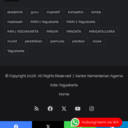
akademik
guru
inspiratif
kompetisi
lomba
madrasah
MAN 1 Yogyakarta
MAN 2 Yogyakarta
MIN 1 YOGYAKARTA
MIN1YK
MINSATA
MINSATAJUARA
murid
pendidikan
pramuka
prestasi
siswa
Yogyakarta
© Copyright 2026, All Rights Reserved | Kantor Kementerian Agama
Kota Yogyakarta
Home
RSS
Facebook
X
YouTube
Instagram
Hubungi kami via WA