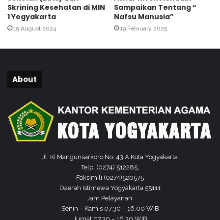
a
C
Skrining Kesehatan di MIN
Sampaikan Tentang “
k
e
1 Yogyakarta
Nafsu Manusia”
a
n
19 August 2024
19 February 2025
r
t
t
e
a
r
d
d
a
a
About
l
n
a
P
m
e
P
r
e
c
m
e
i
t
l
Jl. Ki Mangunsarkoro No. 43 A Kota Yogyakarta
a
u
Telp. (0274) 512285,
k
T
Faksimili (0274)520575
a
a
Daerah Istimewa Yogyakarta 55111
n
h
Jam Pelayanan:
A
u
Senin – Kamis 07.30 – 16.00 WIB
l
n
Jumat 07.30 – 16.30 WIB
q