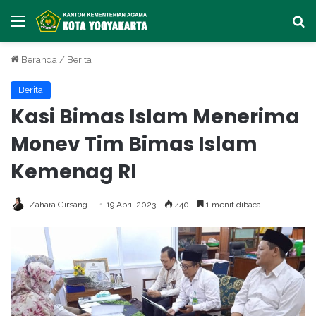
Menu
Ca
Beranda
/
Berita
Berita
Kasi Bimas Islam Menerima
Monev Tim Bimas Islam
Kemenag RI
Zahara Girsang
19 April 2023
440
1 menit dibaca