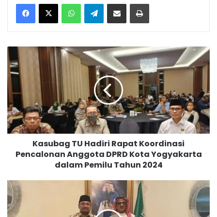
WhatsApp
Telegram
Bagikan melalui surel
Cetak
K
a
s
u
b
a
g
T
U
Kasubag TU Hadiri Rapat Koordinasi
H
Pencalonan Anggota DPRD Kota Yogyakarta
a
dalam Pemilu Tahun 2024
d
i
r
B
i
e
R
r
a
t