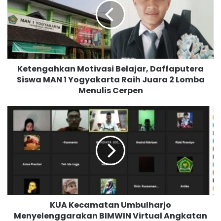
e
n
g
a
h
k
Ketengahkan Motivasi Belajar, Daffaputera
a
Siswa MAN 1 Yogyakarta Raih Juara 2 Lomba
n
Menulis Cerpen
M
o
t
K
i
U
v
A
a
K
s
e
i
c
B
a
e
m
l
a
a
KUA Kecamatan Umbulharjo
t
j
Menyelenggarakan BIMWIN Virtual Angkatan
a