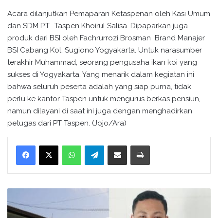
Acara dilanjutkan Pemaparan Ketaspenan oleh Kasi Umum
dan SDM P.T. Taspen Khoirul Salisa. Dipaparkan juga
produk dari BSI oleh Fachrurrozi Brosman Brand Manajer
BSI Cabang Kol. Sugiono Yogyakarta. Untuk narasumber
terakhir Muhammad, seorang pengusaha ikan koi yang
sukses di Yogyakarta. Yang menarik dalam kegiatan ini
bahwa seluruh peserta adalah yang siap purna, tidak
perlu ke kantor Taspen untuk mengurus berkas pensiun,
namun dilayani di saat ini juga dengan menghadirkan
petugas dari PT Taspen. (Jojo/Ara)
WhatsApp
Telegram
Bagikan melalui surel
Cetak
K
e
t