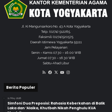
L
k
o
a
m
t
b
a
a
n
Jl. Ki Mangunsarkoro No. 43 A Kota Yogyakarta
M
1
Telp. (0274) 512285,
e
T
Faksimili (0274)520575
n
a
Daerah Istimewa Yogyakarta 55111
u
h
Jam Pelayanan:
l
u
Senin – Kamis 07.30 – 16.00 WIB
i
n
Jumat 07.30 – 16.30 WIB
s
2
Sabtu-Ahad Libur
C
0
e
RSS
Facebook
X
YouTube
Instagram
2
r
2
p
Berita Populer
e
n
11 May 2026
Simfoni Dua Preposisi: Rahasia Keberkahan di Balik
Laka dan ‘Alaika, Khutbah Nikah Penghulu KUA