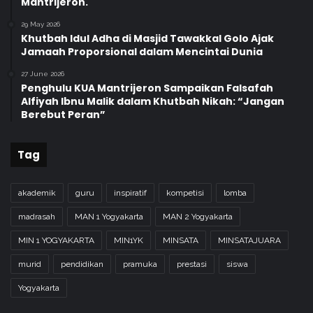
Mantrijeron.
29 May 2026
Khutbah Idul Adha di Masjid Tawakkal Golo Ajak
Jamaah Proporsional dalam Mencintai Dunia
27 June 2026
Penghulu KUA Mantrijeron Sampaikan Falsafah
Alfiyah Ibnu Malik dalam Khutbah Nikah: “Jangan
Berebut Peran”
Tag
akademik
guru
inspiratif
kompetisi
lomba
madrasah
MAN 1 Yogyakarta
MAN 2 Yogyakarta
MIN 1 YOGYAKARTA
MIN1YK
MINSATA
MINSATAJUARA
murid
pendidikan
pramuka
prestasi
siswa
Yogyakarta