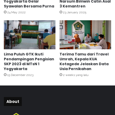
a
Yogyakarta Gelar
Narsum Bimwin Catin Asal
1
Syawalan Bersama Purna
3 Kemantren
r
Y
a
24 May 2022
23 January 2025
o
k
g
a
y
n
a
B
k
I
a
M
r
W
Lima Puluh GTK Ikuti
Terima Tamu dari Travel
t
I
Pendampingan Pengisian
Umrah, Kepala KUA
a
N
SKP 2023 di MTsN 1
Kotagede Jelaskan Data
R
V
Yogyakarta
Usia Pernikahan
a
i
15 December 2023
2 weeks yang lalu
i
r
h
t
J
u
u
a
a
l
About
r
A
a
n
2
g