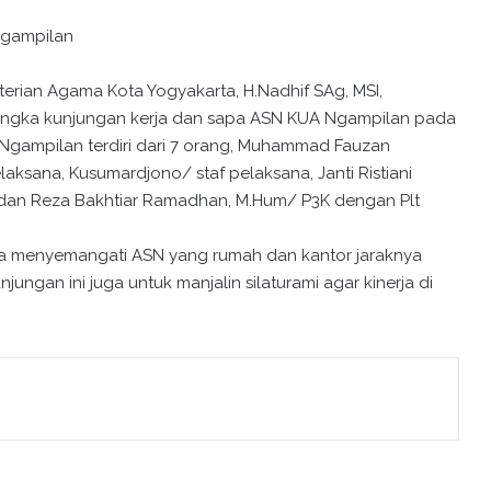
Ngampilan
rian Agama Kota Yogyakarta, H.Nadhif SAg, MSI,
ngka kunjungan kerja dan sapa ASN KUA Ngampilan pada
 Ngampilan terdiri dari 7 orang, Muhammad Fauzan
aksana, Kusumardjono/ staf pelaksana, Janti Ristiani
 dan Reza Bakhtiar Ramadhan, M.Hum/ P3K dengan Plt
rta menyemangati ASN yang rumah dan kantor jaraknya
njungan ini juga untuk manjalin silaturami agar kinerja di