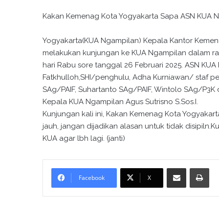
Kakan Kemenag Kota Yogyakarta Sapa ASN KUA 
Yogyakarta(KUA Ngampilan) Kepala Kantor Kemente
melakukan kunjungan ke KUA Ngampilan dalam ra
hari Rabu sore tanggal 26 Februari 2025. ASN KUA
Fatkhulloh,SHI/penghulu, Adha Kurniawan/ staf pel
SAg/PAIF, Suhartanto SAg/PAIF, Wintolo SAg/P3K
Kepala KUA Ngampilan Agus Sutrisno S.Sos.I.
Kunjungan kali ini, Kakan Kemenag Kota Yogyaka
jauh, jangan dijadikan alasan untuk tidak disipiln.Ku
KUA agar lbh lagi. (janti)
Bagikan melalui surel
Cetak
Facebook
X