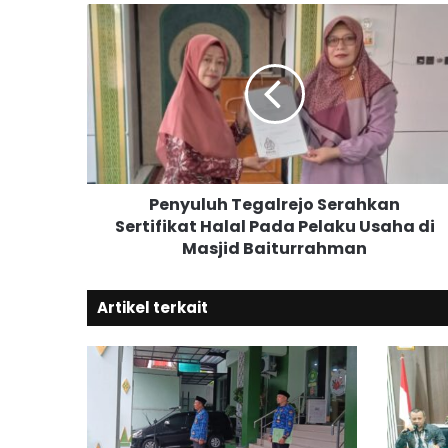
P
e
n
y
u
l
u
h
T
Penyuluh Tegalrejo Serahkan
e
Sertifikat Halal Pada Pelaku Usaha di
g
Masjid Baiturrahman
a
l
r
Artikel terkait
e
j
o
S
e
r
a