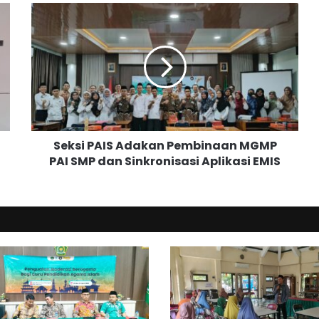
S
e
k
s
i
P
A
I
S
Seksi PAIS Adakan Pembinaan MGMP
A
PAI SMP dan Sinkronisasi Aplikasi EMIS
d
a
k
a
n
P
e
m
b
i
n