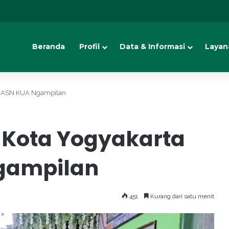
Beranda
Profil
Data & Informasi
Layan
a ASN KUA Ngampilan
Kota Yogyakarta
gampilan
451
Kurang dari satu menit