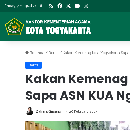
RSS
Facebook
X
YouTube
Instagram
Friday, 7 August 2026
Beranda
/
Berita
/
Kakan Kemenag Kota Yogyakarta Sap
Berita
Kakan Kemenag 
Sapa ASN KUA N
Zahara Girsang
26 February 2025