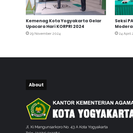
h
k
a
Kemenag Kota Yogyakarta Gelar
Seksi P
n
Upacara Hari KORPRI 2024
Modera
S
e
29 November 2024
24 April
r
t
i
f
i
k
a
t
About
H
a
l
a
l
P
a
Jl. Ki Mangunsarkoro No. 43 A Kota Yogyakarta