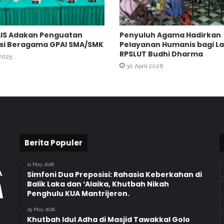
a
a
n
AIS Adakan Penguatan
Penyuluh Agama Hadirkan
M
si Beragama GPAI SMA/SMK
Pelayanan Humanis bagi La
G
RPSLUT Budhi Dharma
M
 2025
30 April 2026
P
P
A
I
S
M
P
d
Berita Populer
a
n
11 May 2026
S
Simfoni Dua Preposisi: Rahasia Keberkahan di
i
Balik Laka dan ‘Alaika, Khutbah Nikah
Penghulu KUA Mantrijeron.
n
k
29 May 2026
r
Khutbah Idul Adha di Masjid Tawakkal Golo