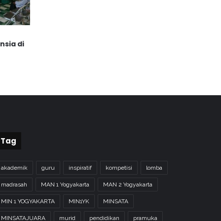
nsia di
Tag
akademik
guru
inspiratif
kompetisi
lomba
madrasah
MAN 1 Yogyakarta
MAN 2 Yogyakarta
MIN 1 YOGYAKARTA
MIN1YK
MINSATA
MINSATAJUARA
murid
pendidikan
pramuka