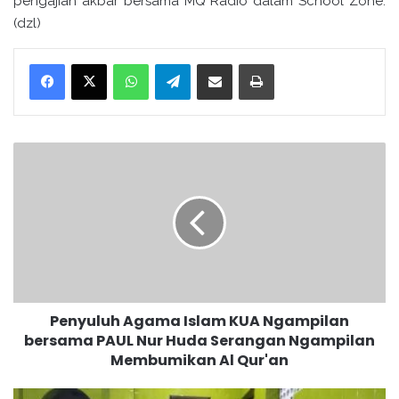
pengajian akbar bersama MQ Radio dalam School Zone.
(dzl)
WhatsApp
Telegram
Bagikan melalui surel
Cetak
P
e
n
y
u
l
u
h
A
Penyuluh Agama Islam KUA Ngampilan
g
bersama PAUL Nur Huda Serangan Ngampilan
a
Membumikan Al Qur'an
m
a
I
K