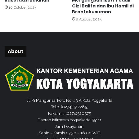
Rakordasi Bulanan
Mergangsan Ikuti Peduli
N
s
Gizi Balita dan Ibu Hamil di
g
10 October 2025
y
Brontokusuman
a
u
8 August 2025
m
k
p
u
i
r
l
d
a
a
About
n
n
M
K
e
e
m
n
b
d
u
a
m
l
i
i
Jl. Ki Mangunsarkoro No. 43 A Kota Yogyakarta
k
k
Telp. (0274) 512285,
a
a
Faksimili (0274)520575
n
n
Daerah Istimewa Yogyakarta 55111
A
H
Jam Pelayanan:
l
N
Senin – Kamis 07.30 – 16.00 WIB
Q
D