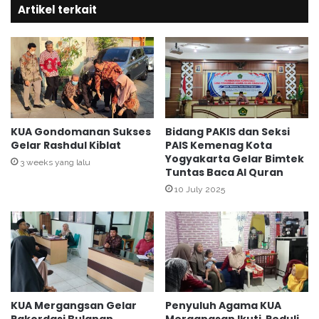
m
Artikel terkait
a
a
h
P
M
A
a
U
s
L
j
N
i
u
d
r
T
KUA Gondomanan Sukses
Bidang PAKIS dan Seksi
H
Gelar Rashdul Kiblat
PAIS Kemenag Kota
a
u
Yogyakarta Gelar Bimtek
w
3 weeks yang lalu
Tuntas Baca Al Quran
d
a
a
n
10 July 2025
S
g
e
s
r
a
a
r
n
i
g
B
a
e
KUA Mergangsan Gelar
Penyuluh Agama KUA
n
r