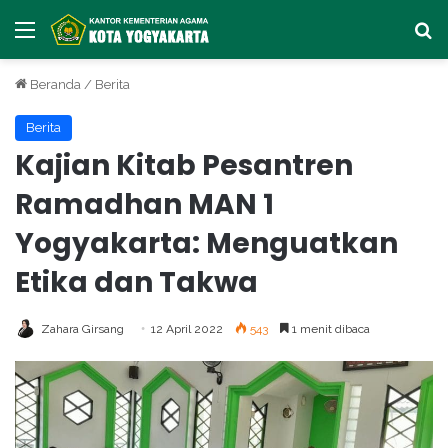
Menu
Ca
Beranda
/
Berita
Berita
Kajian Kitab Pesantren
Ramadhan MAN 1
Yogyakarta: Menguatkan
Etika dan Takwa
Zahara Girsang
12 April 2022
543
1 menit dibaca