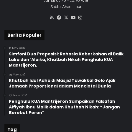
Jumat 07.30 – 16.30 WIB
u
S
Sabtu-Ahad Libur
r
RSS
Facebook
X
YouTube
Instagram
'
a
n
Berita Populer
11 May 2026
Simfoni Dua Preposisi: Rahasia Keberkahan di Balik
Laka dan ‘Alaika, Khutbah Nikah Penghulu KUA
Mantrijeron.
29 May 2026
Khutbah Idul Adha di Masjid Tawakkal Golo Ajak
Jamaah Proporsional dalam Mencintai Dunia
27 June 2026
Penghulu KUA Mantrijeron Sampaikan Falsafah
Alfiyah Ibnu Malik dalam Khutbah Nikah: “Jangan
Berebut Peran”
Tag