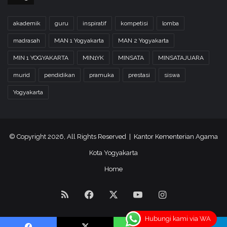
akademik
guru
inspiratif
kompetisi
lomba
madrasah
MAN 1 Yogyakarta
MAN 2 Yogyakarta
MIN 1 YOGYAKARTA
MIN1YK
MINSATA
MINSATAJUARA
murid
pendidikan
pramuka
prestasi
siswa
Yogyakarta
© Copyright 2026, All Rights Reserved | Kantor Kementerian Agama
Kota Yogyakarta
Home
RSS
Facebook
X
YouTube
Instagram
Hubungi kami via WA