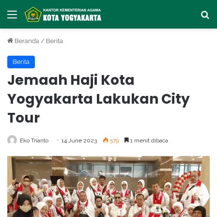
Menu
Ca
Beranda
/
Berita
Berita
Jemaah Haji Kota
Yogyakarta Lakukan City
Tour
Eko Trianto
14 June 2023
579
1 menit dibaca