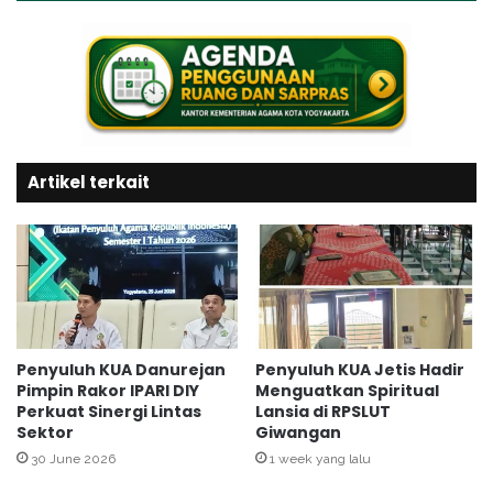
i
l
g
a
i
r
t
U
a
j
l
i
i
P
s
Artikel terkait
u
a
b
s
l
i
i
L
k
a
K
y
u
a
r
n
i
Penyuluh KUA Danurejan
Penyuluh KUA Jetis Hadir
a
k
Pimpin Rakor IPARI DIY
Menguatkan Spiritual
n
Perkuat Sinergi Lintas
Lansia di RPSLUT
u
Sektor
Giwangan
Z
l
i
u
30 June 2026
1 week yang lalu
s
m