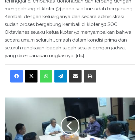
tertinggal di embarkasi donohudan dan terbang dengan
menggabung di kloter 54 pada saat ini sudah bergabung
Kembali dengan keluarganya dan secara administrasi
sudah proses bergabung Kembali di kloter 50 SOC.
Oktavianes selaku ketua kloter 50 menyampaikan bahwa
secara umum seluruh Jemaah dalam kondisi prima dan
seluruh rangkaian ibadah sudah sesuai dengan jadwal
yang direncanakan ungkasnya.
[rls]
WhatsApp
Telegram
Bagikan melalui surel
Cetak
K
e
m
e
n
a