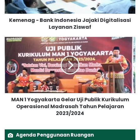
g
-
B
Kemenag - Bank Indonesia Jajaki Digitalisasi
a
Layanan Ziswaf
n
k
I
M
n
A
d
N
o
1
n
Y
e
o
s
g
i
y
a
a
MAN 1 Yogyakarta Gelar Uji Publik Kurikulum
J
k
a
Operasional Madrasah Tahun Pelajaran
a
j
2023/2024
r
a
t
k
a
i
G
Agenda Penggunaan Ruangan
D
e