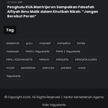
27 June 2026
Penghulu KUA Mantrijeron Sampaikan Falsafah
Alfiyah Ibnu Malik dalam Khutbah Nikah: “Jangan
Berebut Peran”
Tag
akademik
guru
inspiratif
kompetisi
lomba
madrasah
MAN 1 Yogyakarta
MAN 2 Yogyakarta
MIN 1 YOGYAKARTA
MIN1YK
MINSATA
MINSATAJUARA
murid
pendidikan
pramuka
prestasi
siswa
Yogyakarta
© Copyright 2026, All Rights Reserved | Kantor Kementerian Agama
Kota Yogyakarta