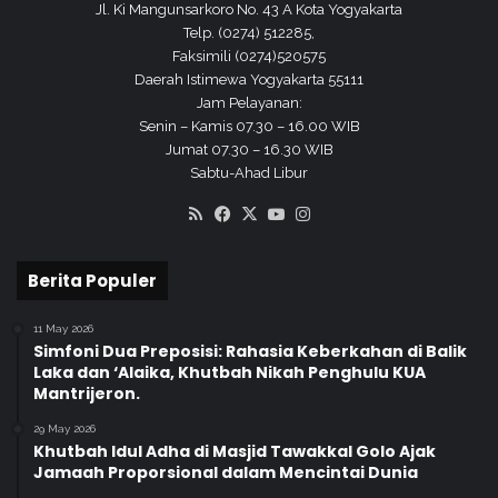
h
Jl. Ki Mangunsarkoro No. 43 A Kota Yogyakarta
u
Telp. (0274) 512285,
n
Faksimili (0274)520575
P
Daerah Istimewa Yogyakarta 55111
e
Jam Pelayanan:
l
Senin – Kamis 07.30 – 16.00 WIB
a
Jumat 07.30 – 16.30 WIB
j
Sabtu-Ahad Libur
a
RSS
Facebook
X
YouTube
Instagram
r
a
n
Berita Populer
2
0
2
11 May 2026
Simfoni Dua Preposisi: Rahasia Keberkahan di Balik
3
Laka dan ‘Alaika, Khutbah Nikah Penghulu KUA
/
Mantrijeron.
2
0
29 May 2026
2
Khutbah Idul Adha di Masjid Tawakkal Golo Ajak
Jamaah Proporsional dalam Mencintai Dunia
4