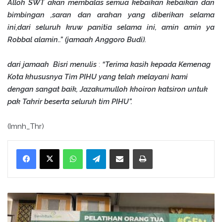
Alloh SWT akan membalas semua kebaikan kebaikan dan
bimbingan ,saran dan arahan yang diberikan selama
ini,dari seluruh kruw panitia selama ini, amin amin ya
Robbal alamin..” (jamaah Anggoro Budi).
dari jamaah Bisri menulis
:
“Terima kasih kepada Kemenag
Kota khususnya Tim PIHU yang telah melayani kami
dengan sangat baik, Jazakumulloh khoiron katsiron untuk
pak Tahrir beserta seluruh tim PIHU”.
(Imnh_Thr)
WhatsApp
Telegram
Bagikan melalui surel
Cetak
P
e
n