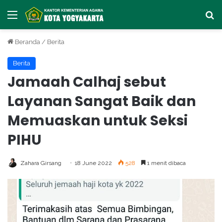
Menu
Ca
Beranda
/
Berita
Berita
Jamaah Calhaj sebut
Layanan Sangat Baik dan
Memuaskan untuk Seksi
PIHU
Zahara Girsang
18 June 2022
528
1 menit dibaca