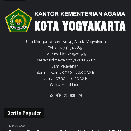
F
a
n
S
o
s
i
Jl. Ki Mangunsarkoro No. 43 A Kota Yogyakarta
a
Telp. (0274) 512285,
l
Faksimili (0274)520575
i
Daerah Istimewa Yogyakarta 55111
s
Jam Pelayanan:
a
Senin – Kamis 07.30 – 16.00 WIB
s
Jumat 07.30 – 16.30 WIB
i
Sabtu-Ahad Libur
P
M
RSS
Facebook
X
YouTube
Instagram
K
p
a
Berita Populer
d
a
11 May 2026
H