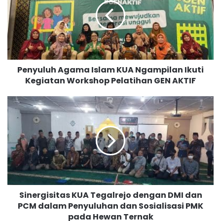
y
u
l
u
h
A
Penyuluh Agama Islam KUA Ngampilan Ikuti
g
Kegiatan Workshop Pelatihan GEN AKTIF
a
m
a
S
I
i
s
n
l
e
a
r
m
g
K
i
U
s
A
i
Sinergisitas KUA Tegalrejo dengan DMI dan
N
t
g
PCM dalam Penyuluhan dan Sosialisasi PMK
a
a
pada Hewan Ternak
s