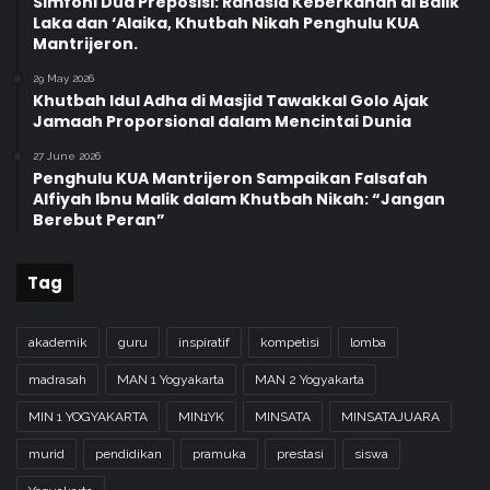
Simfoni Dua Preposisi: Rahasia Keberkahan di Balik
e
Laka dan ‘Alaika, Khutbah Nikah Penghulu KUA
w
Mantrijeron.
a
n
29 May 2026
Khutbah Idul Adha di Masjid Tawakkal Golo Ajak
T
Jamaah Proporsional dalam Mencintai Dunia
e
r
27 June 2026
n
Penghulu KUA Mantrijeron Sampaikan Falsafah
a
Alfiyah Ibnu Malik dalam Khutbah Nikah: “Jangan
Berebut Peran”
k
Tag
akademik
guru
inspiratif
kompetisi
lomba
madrasah
MAN 1 Yogyakarta
MAN 2 Yogyakarta
MIN 1 YOGYAKARTA
MIN1YK
MINSATA
MINSATAJUARA
murid
pendidikan
pramuka
prestasi
siswa