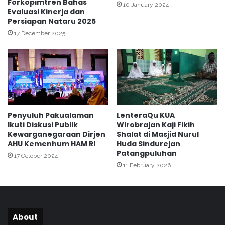
r
Forkopimtren Bahas
d
10 January 2024
Evaluasi Kinerja dan
k
a
Persiapan Nataru 2025
s
n
h
P
17 December 2025
o
C
p
M
P
d
e
a
l
l
a
a
t
m
Penyuluh Pakualaman
LenteraQu KUA
i
P
Ikuti Diskusi Publik
Wirobrajan Kaji Fikih
h
e
Kewarganegaraan Dirjen
Shalat di Masjid Nurul
a
n
AHU Kemenhum HAM RI
Huda Sindurejan
n
y
Patangpuluhan
17 October 2024
G
u
11 February 2026
E
l
N
u
A
h
K
a
T
n
About
I
d