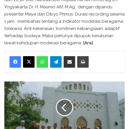
Yogyakarta Dr. H. Masmin Afif, M.Ag., dengan dipandu
presenter Maya dan Dibyo Primus. Durasi recording selama
1 jam , membahas tentang 4 indikator moderasi beragama,
toleransi, Anti kekerasan, komitmen kebangsaan, adaptif
terhadap budaya. Maka perlunya dipupuk kerukunan
lewat kehidupan moderasi beragama.
[Ara]
WhatsApp
Telegram
Bagikan melalui surel
Cetak
P
e
n
y
u
l
u
h