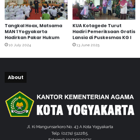
a
a
m
p
u
Tangkal Hoax, Matsama
KUA Kotagede Turut
B
MAN 1 Yogyakarta
Hadiri Pemeriksaan Gratis
e
Hadirkan Pakar Hukum
Lansia di Puskesmas KG I
r
10 July 2024
13 June 2025
i
S
e
m
a
About
n
g
a
t
"
Jl. Ki Mangunsarkoro No. 43 A Kota Yogyakarta
Telp. (0274) 512285,
Faksimili (0274)520575