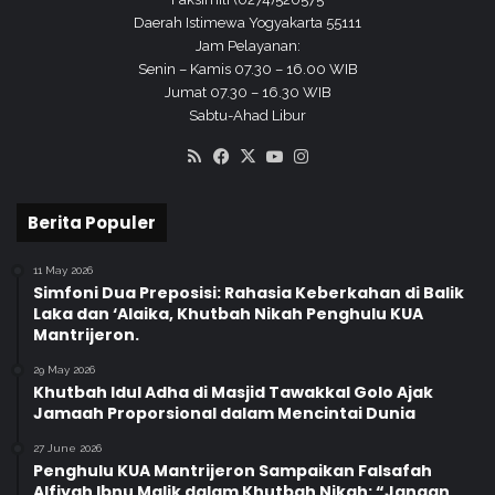
Daerah Istimewa Yogyakarta 55111
Jam Pelayanan:
Senin – Kamis 07.30 – 16.00 WIB
Jumat 07.30 – 16.30 WIB
Sabtu-Ahad Libur
RSS
Facebook
X
YouTube
Instagram
Berita Populer
11 May 2026
Simfoni Dua Preposisi: Rahasia Keberkahan di Balik
Laka dan ‘Alaika, Khutbah Nikah Penghulu KUA
Mantrijeron.
29 May 2026
Khutbah Idul Adha di Masjid Tawakkal Golo Ajak
Jamaah Proporsional dalam Mencintai Dunia
27 June 2026
Penghulu KUA Mantrijeron Sampaikan Falsafah
Alfiyah Ibnu Malik dalam Khutbah Nikah: “Jangan