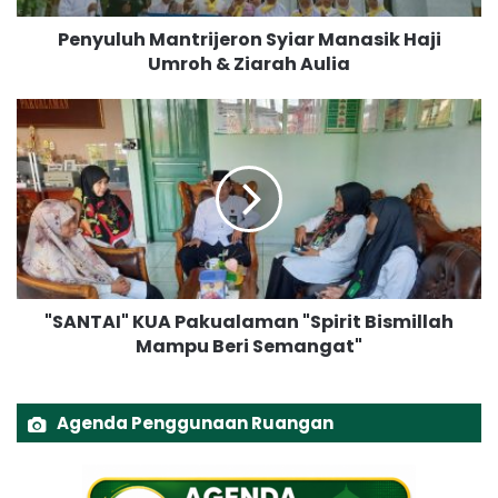
M
Penyuluh Mantrijeron Syiar Manasik Haji
a
Umroh & Ziarah Aulia
n
t
r
"
i
S
j
A
e
N
r
T
o
A
n
I
S
"
y
K
"SANTAI" KUA Pakualaman "Spirit Bismillah
i
U
a
Mampu Beri Semangat"
A
r
P
M
a
a
k
Agenda Penggunaan Ruangan
n
u
a
a
s
l