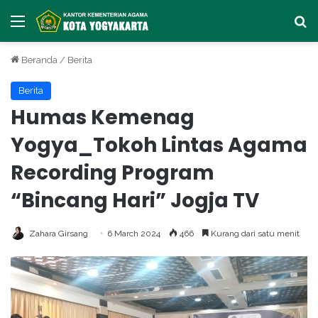
Menu
Ca
Beranda
/
Berita
Berita
Humas Kemenag
Yogya_Tokoh Lintas Agama
Recording Program
“Bincang Hari” Jogja TV
Zahara Girsang
6 March 2024
466
Kurang dari satu menit