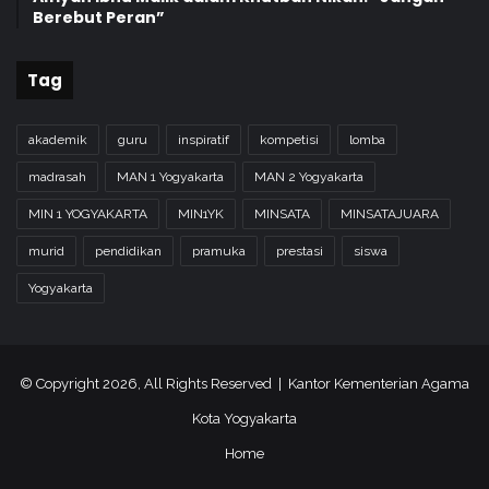
Berebut Peran”
Tag
akademik
guru
inspiratif
kompetisi
lomba
madrasah
MAN 1 Yogyakarta
MAN 2 Yogyakarta
MIN 1 YOGYAKARTA
MIN1YK
MINSATA
MINSATAJUARA
murid
pendidikan
pramuka
prestasi
siswa
Yogyakarta
© Copyright 2026, All Rights Reserved | Kantor Kementerian Agama
Kota Yogyakarta
Home