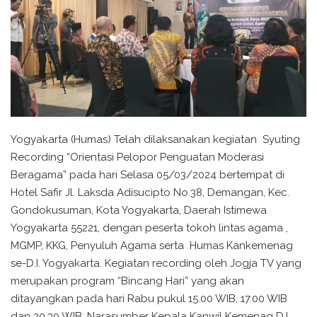
Yogyakarta (Humas) Telah dilaksanakan kegiatan Syuting
Recording “Orientasi Pelopor Penguatan Moderasi
Beragama” pada hari Selasa 05/03/2024 bertempat di
Hotel Safir Jl. Laksda Adisucipto No.38, Demangan, Kec.
Gondokusuman, Kota Yogyakarta, Daerah Istimewa
Yogyakarta 55221, dengan peserta tokoh lintas agama ,
MGMP, KKG, Penyuluh Agama serta Humas Kankemenag
se-D.I. Yogyakarta. Kegiatan recording oleh Jogja TV yang
merupakan program “Bincang Hari” yang akan
ditayangkan pada hari Rabu pukul 15.00 WIB, 17.00 WIB
dan 20.30 WIB. Narasumber Kepala Kanwil Kemenag D.I.