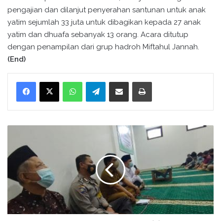
pengajian dan dilanjut penyerahan santunan untuk anak
yatim sejumlah 33 juta untuk dibagikan kepada 27 anak
yatim dan dhuafa sebanyak 13 orang. Acara ditutup
dengan penampilan dari grup hadroh Miftahul Jannah.
(End)
WhatsApp
Telegram
Bagikan melalui surel
Cetak
K
e
p
a
l
a
K
U
A