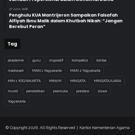
a
m
27 June 2026
Penghulu KUA Mantrijeron Sampaikan Falsafah
Alfiyah Ibnu Malik dalam Khutbah Nikah: “Jangan
Berebut Peran”
Tag
akademik
guru
inspiratif
kompetisi
lomba
madrasah
MAN 1 Yogyakarta
MAN 2 Yogyakarta
MIN 1 YOGYAKARTA
MIN1YK
MINSATA
MINSATAJUARA
murid
pendidikan
pramuka
prestasi
siswa
Yogyakarta
© Copyright 2026, All Rights Reserved | Kantor Kementerian Agama