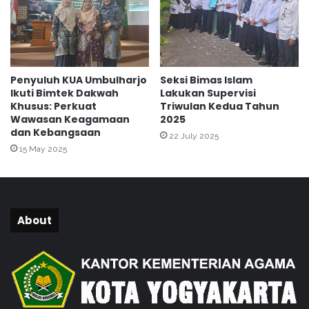
a
n
d
P
i
e
M
n
a
d
Penyuluh KUA Umbulharjo
Seksi Bimas Islam
s
i
Ikuti Bimtek Dakwah
Lakukan Supervisi
j
d
Khusus: Perkuat
Triwulan Kedua Tahun
i
i
Wawasan Keagamaan
2025
d
k
dan Kebangsaan
22 July 2025
B
a
15 May 2025
a
n
i
A
t
n
u
a
l
k
About
J
Y
a
a
n
t
n
i
a
m
h
/