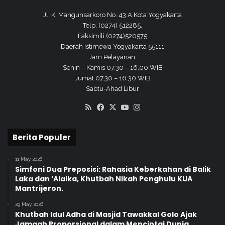
P
Jl. Ki Mangunsarkoro No. 43 A Kota Yogyakarta
i
Telp. (0274) 512285,
a
Faksimili (0274)520575
t
Daerah Istimewa Yogyakarta 55111
u
Jam Pelayanan:
D
Senin – Kamis 07.30 – 16.00 WIB
u
Jumat 07.30 – 16.30 WIB
'
Sabtu-Ahad Libur
a
f
RSS
Facebook
X
YouTube
Instagram
a
d
i
Berita Populer
1
0
11 May 2026
M
Simfoni Dua Preposisi: Rahasia Keberkahan di Balik
u
Laka dan ‘Alaika, Khutbah Nikah Penghulu KUA
h
Mantrijeron.
a
r
29 May 2026
Khutbah Idul Adha di Masjid Tawakkal Golo Ajak
r
Jamaah Proporsional dalam Mencintai Dunia