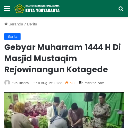
Menu
Ca
Beranda
/
Berita
Berita
Gebyar Muharram 1444 H Di
Masjid Mustaqim
Rejowinangun Kotagede
Eko Trianto
10 August 2022
622
1 menit dibaca