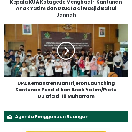
Kepala KUA Kotagede Menghadiri Santunan
K
Anak Yatim dan Dzuafa di Masjid Baitul
o
Jannah
t
a
g
U
e
P
d
Z
e
K
M
e
e
m
n
a
g
n
h
t
a
UPZ Kemantren Mantrijeron Launching
r
d
Santunan Pendidikan Anak Yatim/Piatu
e
i
Du'afa di 10 Muharram
n
r
M
i
a
S
n
Agenda Penggunaan Ruangan
a
t
n
r
t