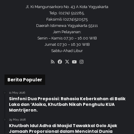
p
Jl. Ki Mangunsarkoro No. 43 A Kota Yogyakarta
u
Telp. (0274) 512285,
n
Faksimili (0274)520575
g
Daerah Istimewa Yogyakarta 55111
B
Jam Pelayanan:
a
Senin – Kamis 07.30 – 16.00 WIB
s
Jumat 07.30 – 16.30 WIB
e
Sabtu-Ahad Libur
n
RSS
Facebook
X
YouTube
Instagram
Berita Populer
11 May 2026
Simfoni Dua Preposisi: Rahasia Keberkahan di Balik
Laka dan ‘Alaika, Khutbah Nikah Penghulu KUA
Mantrijeron.
29 May 2026
Khutbah Idul Adha di Masjid Tawakkal Golo Ajak
Jamaah Proporsional dalam Mencintai Dunia