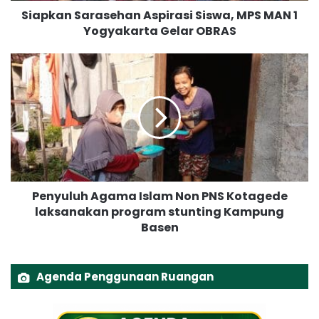
Siapkan Sarasehan Aspirasi Siswa, MPS MAN 1
r
Yogyakarta Gelar OBRAS
a
s
e
P
h
e
a
n
n
y
A
u
s
l
p
u
i
h
r
A
Penyuluh Agama Islam Non PNS Kotagede
a
g
s
laksanakan program stunting Kampung
a
i
Basen
m
S
a
i
I
s
s
Agenda Penggunaan Ruangan
w
l
a
a
,
m