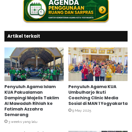
M
N
P
o
S
n
M
P
A
N
N
Artikel terkait
S
1
K
Y
o
o
t
g
a
y
g
a
e
k
d
a
e
Penyuluh Agama Islam
Penyuluh Agama KUA
r
l
KUA Pakualaman
Umbulharjo Ikuti
t
Dampingi Majelis Taklim
Coaching Clinic Media
a
Al Mawadah Rihlah ke
Sosial di MAN 1 Yogyakarta
a
k
Fatimah Azzahra
G
s
9 May 2025
Semarang
e
a
l
3 weeks yang lalu
n
a
a