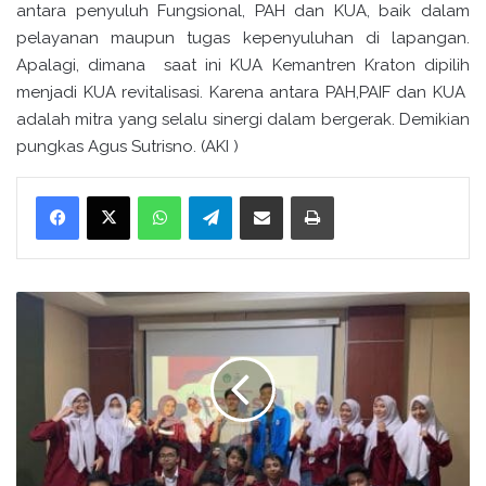
antara penyuluh Fungsional, PAH dan KUA, baik dalam
pelayanan maupun tugas kepenyuluhan di lapangan.
Apalagi, dimana saat ini KUA Kemantren Kraton dipilih
menjadi KUA revitalisasi. Karena antara PAH,PAIF dan KUA
adalah mitra yang selalu sinergi dalam bergerak. Demikian
pungkas Agus Sutrisno. (AKI )
WhatsApp
Telegram
Bagikan melalui surel
Cetak
S
i
a
p
k
a
n
S
a