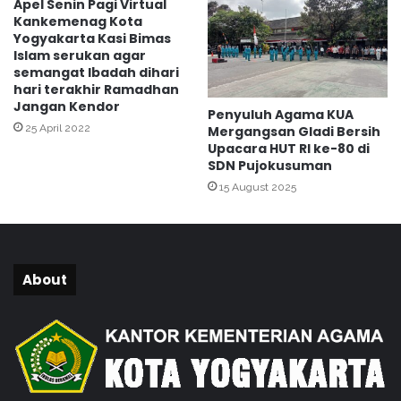
Apel Senin Pagi Virtual
r
k
Kankemenag Kota
O
a
Yogyakarta Kasi Bimas
B
n
Islam serukan agar
R
p
semangat Ibadah dihari
A
r
hari terakhir Ramadhan
S
o
Jangan Kendor
Penyuluh Agama KUA
g
25 April 2022
Mergangsan Gladi Bersih
r
Upacara HUT RI ke-80 di
a
SDN Pujokusuman
m
15 August 2025
s
t
u
n
t
About
i
n
g
K
a
m