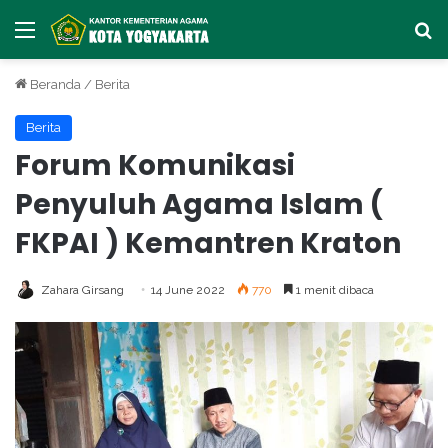
Menu
Ca
Beranda
/
Berita
Berita
Forum Komunikasi
Penyuluh Agama Islam (
FKPAI ) Kemantren Kraton
Zahara Girsang
14 June 2022
770
1 menit dibaca