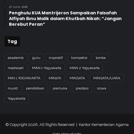
27 June 2026
Penghulu KUA Mantrijeron Sampaikan Falsafah
Alfiyah Ibnu Malik dalam Khutbah Nikah: “Jangan
Berebut Peran”
Tag
akademik
guru
inspiratif
kompetisi
lomba
madrasah
MAN 1 Yogyakarta
MAN 2 Yogyakarta
MIN 1 YOGYAKARTA
MIN1YK
MINSATA
MINSATAJUARA
murid
pendidikan
pramuka
prestasi
siswa
Yogyakarta
© Copyright 2026, All Rights Reserved | Kantor Kementerian Agama