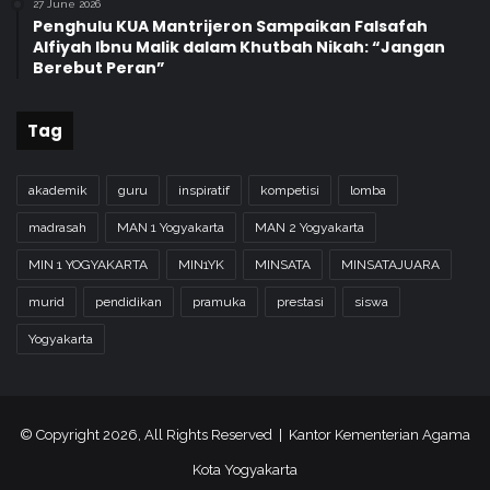
27 June 2026
Penghulu KUA Mantrijeron Sampaikan Falsafah
Alfiyah Ibnu Malik dalam Khutbah Nikah: “Jangan
Berebut Peran”
Tag
akademik
guru
inspiratif
kompetisi
lomba
madrasah
MAN 1 Yogyakarta
MAN 2 Yogyakarta
MIN 1 YOGYAKARTA
MIN1YK
MINSATA
MINSATAJUARA
murid
pendidikan
pramuka
prestasi
siswa
Yogyakarta
© Copyright 2026, All Rights Reserved | Kantor Kementerian Agama
Kota Yogyakarta