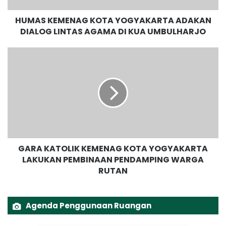
E
HUMAS KEMENAG KOTA YOGYAKARTA ADAKAN
N
DIALOG LINTAS AGAMA DI KUA UMBULHARJO
A
G
K
G
O
A
T
R
A
A
Y
K
O
A
G
T
Y
O
A
L
GARA KATOLIK KEMENAG KOTA YOGYAKARTA
K
I
A
LAKUKAN PEMBINAAN PENDAMPING WARGA
K
R
RUTAN
K
T
E
A
M
A
E
Agenda Penggunaan Ruangan
D
N
A
A