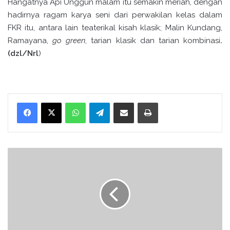
Hangatnya Api Unggun malam itu semakin meriah, dengan
hadirnya ragam karya seni dari perwakilan kelas dalam
FKR itu, antara lain teaterikal kisah klasik; Malin Kundang,
Ramayana,
go green
, tarian klasik dan tarian kombinasi
.
(dzl/Nrl
)
WhatsApp
Telegram
Bagikan melalui surel
Cetak
H
U
M
A
S
K
E
M