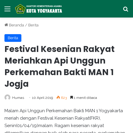
Menu
Ca
Beranda
/
Berita
Berita
Festival Kesenian Rakyat
Meriahkan Api Unggun
Perkemahan Bakti MAN 1
Jogja
Humas
10 April 2019
623
1 menit dibaca
Malam Api Unggun Perkemahan Bakti MAN 1 Yogyakarta
meriah dengan Festival Kesenian Rakyat(FKR),
Senin(01/04/19)malam. Ragam kesenian rakyat