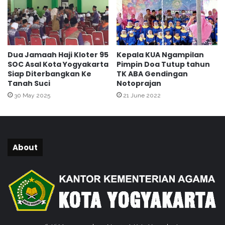
I
N
K
P
U
E
A
M
U
B
Dua Jamaah Haji Kloter 95
Kepala KUA Ngampilan
M
I
SOC Asal Kota Yogyakarta
Pimpin Doa Tutup tahun
B
N
Siap Diterbangkan Ke
TK ABA Gendingan
U
A
Tanah Suci
Notoprajan
L
A
30 May 2025
21 June 2022
H
N
A
P
R
E
J
N
O
D
About
A
M
P
I
N
G
W
A