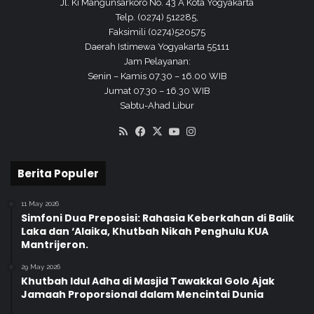
Jl. Ki Mangunsarkoro No. 43 A Kota Yogyakarta
R
Telp. (0274) 512285,
G
Faksimili (0274)520575
A
Daerah Istimewa Yogyakarta 55111
R
Jam Pelayanan:
U
Senin – Kamis 07.30 – 16.00 WIB
T
Jumat 07.30 – 16.30 WIB
A
Sabtu-Ahad Libur
N
RSS
Facebook
X
YouTube
Instagram
Berita Populer
11 May 2026
Simfoni Dua Preposisi: Rahasia Keberkahan di Balik
Laka dan ‘Alaika, Khutbah Nikah Penghulu KUA
Mantrijeron.
29 May 2026
Khutbah Idul Adha di Masjid Tawakkal Golo Ajak
Jamaah Proporsional dalam Mencintai Dunia