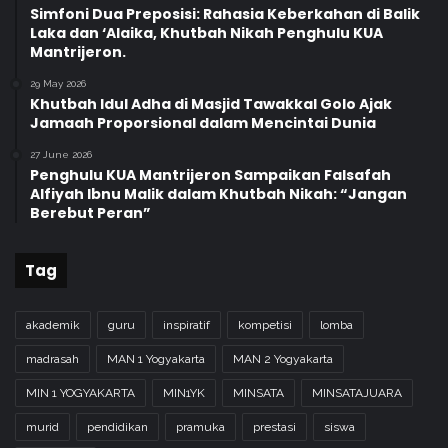
2
Simfoni Dua Preposisi: Rahasia Keberkahan di Balik
4
Laka dan ‘Alaika, Khutbah Nikah Penghulu KUA
Mantrijeron.
29 May 2026
Khutbah Idul Adha di Masjid Tawakkal Golo Ajak
Jamaah Proporsional dalam Mencintai Dunia
27 June 2026
Penghulu KUA Mantrijeron Sampaikan Falsafah
Alfiyah Ibnu Malik dalam Khutbah Nikah: “Jangan
Berebut Peran”
Tag
akademik
guru
inspiratif
kompetisi
lomba
madrasah
MAN 1 Yogyakarta
MAN 2 Yogyakarta
MIN 1 YOGYAKARTA
MIN1YK
MINSATA
MINSATAJUARA
murid
pendidikan
pramuka
prestasi
siswa