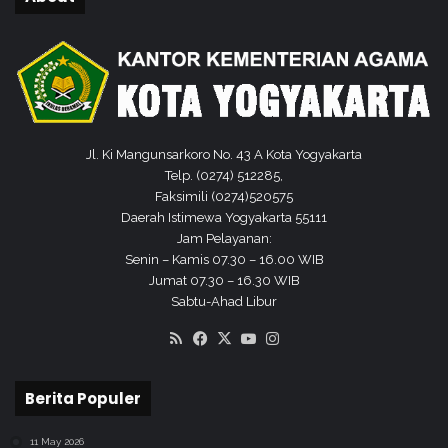
r
n
a
t
m
e
a
r
a
n
n
a
d
s
A
Jl. Ki Mangunsarkoro No. 43 A Kota Yogyakarta
i
r
Telp. (0274) 512285,
o
t
Faksimili (0274)520575
n
D
Daerah Istimewa Yogyakarta 55111
a
a
Jam Pelayanan:
l
n
Senin – Kamis 07.30 – 16.00 WIB
D
c
Jumat 07.30 – 16.30 WIB
I
e
Sabtu-Ahad Libur
Y
"
O
RSS
Facebook
X
YouTube
Instagram
p
e
n
Berita Populer
2
0
11 May 2026