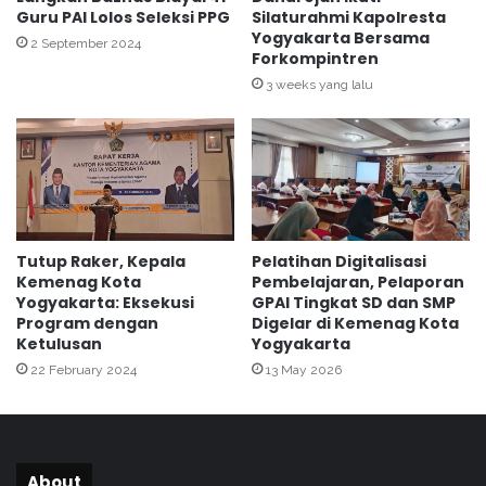
r
Guru PAI Lolos Seleksi PPG
Silaturahmi Kapolresta
r
Yogyakarta Bersama
o
t
2 September 2024
Forkompintren
u
a
g
3 weeks yang lalu
d
h
i
E
K
n
e
g
j
l
u
i
a
s
r
Tutup Raker, Kepala
Pelatihan Digitalisasi
h
a
Kemenag Kota
Pembelajaran, Pelaporan
:
a
Yogyakarta: Eksekusi
GPAI Tingkat SD dan SMP
M
n
Program dengan
Digelar di Kemenag Kota
u
K
Ketulusan
Yogyakarta
s
a
22 February 2024
13 May 2026
i
r
c
a
a
t
l
e
D
I
About