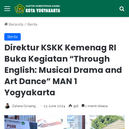
Menu
Ca
Beranda
/
Berita
Berita
Direktur KSKK Kemenag RI
Buka Kegiatan “Through
English: Musical Drama and
Art Dance” MAN 1
Yogyakarta
Zahara Girsang
23 June 2024
356
1 menit dibaca