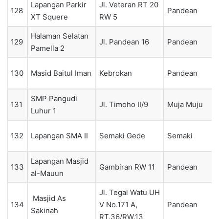
Lapangan Parkir
Jl. Veteran RT 20
128
Pandean
XT Squere
RW 5
Halaman Selatan
129
Jl. Pandean 16
Pandean
Pamella 2
130
Masid Baitul Iman
Kebrokan
Pandean
SMP Pangudi
131
Jl. Timoho II/9
Muja Muju
Luhur 1
132
Lapangan SMA II
Semaki Gede
Semaki
Lapangan Masjid
133
Gambiran RW 11
Pandean
al-Mauun
Jl. Tegal Watu UH
Masjid As
134
V No.171 A,
Pandean
Sakinah
RT.36/RW.13