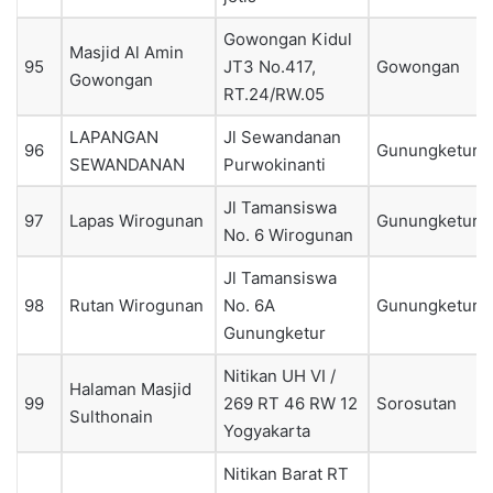
Gowongan Kidul
Masjid Al Amin
95
JT3 No.417,
Gowongan
Gowongan
RT.24/RW.05
LAPANGAN
Jl Sewandanan
96
Gunungketur
SEWANDANAN
Purwokinanti
Jl Tamansiswa
97
Lapas Wirogunan
Gunungketur
No. 6 Wirogunan
Jl Tamansiswa
98
Rutan Wirogunan
No. 6A
Gunungketur
Gunungketur
Nitikan UH VI /
Halaman Masjid
99
269 RT 46 RW 12
Sorosutan
Sulthonain
Yogyakarta
Nitikan Barat RT