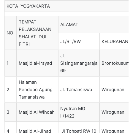
KOTA YOGYAKARTA
TEMPAT
ALAMAT
PELAKSANAAN
NO
SHALAT IDUL
JL/RT/RW
KELURAHAN
FITRI
Jl.
1
Masjid al-Irsyad
Sisingamangaraja
Brontokusuma
69
Halaman
2
Pendopo Agung
Jl. Tamansiswa
Wirogunan
Tamansiswa
Nyutran MG
3
Masjid Al Wihdah
Wirogunan
II/1422
4
Masjid Al-Jihad
Jl Tohpati RW 10
Wirogunan