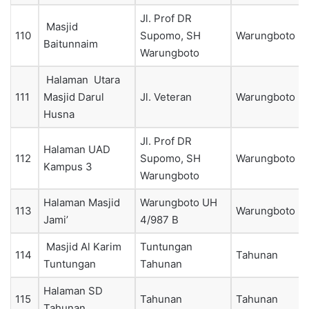
Jl. Prof DR
Masjid
110
Supomo, SH
Warungboto
Baitunnaim
Warungboto
Halaman Utara
111
Masjid Darul
Jl. Veteran
Warungboto
Husna
Jl. Prof DR
Halaman UAD
112
Supomo, SH
Warungboto
Kampus 3
Warungboto
Halaman Masjid
Warungboto UH
113
Warungboto
Jami’
4/987 B
Masjid Al Karim
Tuntungan
114
Tahunan
Tuntungan
Tahunan
Halaman SD
115
Tahunan
Tahunan
Tahunan