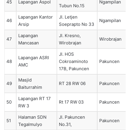
45
Lapangan Aspol
Ngampilan
Tubun No.15
Lapangan Kantor
Jl. Letjen
46
Ngampilan
Arsip
Soeprapto No 33
Lapangan
Jl. Kresno,
47
Wirobrajan
Mancasan
Wirobrajan
Jl. HOS
Lapangan ASRI
48
Cokroaminoto
Pakuncen
AMC
17B, Pakuncen
Masjid
49
RT 28 RW 06
Pakuncen
Baiturrahim
Lapangan RT 17
50
Rt 17 RW 03
Pakuncen
RW 3
Halaman SDN
Jl. Pakuncen
51
Pakuncen
Tegalmulyo
No.31,