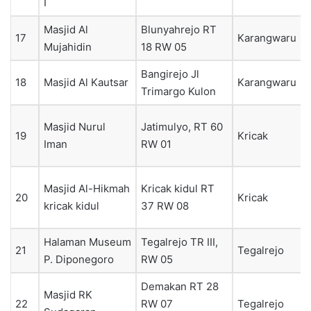
I
Masjid Al
Blunyahrejo RT
17
Karangwaru
Mujahidin
18 RW 05
Bangirejo Jl
18
Masjid Al Kautsar
Karangwaru
Trimargo Kulon
Masjid Nurul
Jatimulyo, RT 60
19
Kricak
Iman
RW 01
Masjid Al-Hikmah
Kricak kidul RT
20
Kricak
kricak kidul
37 RW 08
Halaman Museum
Tegalrejo TR III,
21
Tegalrejo
P. Diponegoro
RW 05
Demakan RT 28
Masjid RK
22
RW 07
Tegalrejo