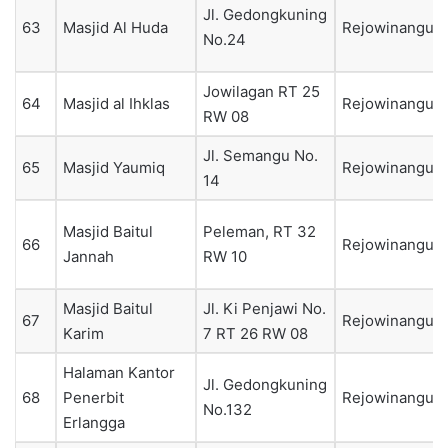
Jl. Gedongkuning
63
Masjid Al Huda
Rejowinangun
No.24
Jowilagan RT 25
64
Masjid al Ihklas
Rejowinangun
RW 08
Jl. Semangu No.
65
Masjid Yaumiq
Rejowinangun
14
Masjid Baitul
Peleman, RT 32
66
Rejowinangun
Jannah
RW 10
Masjid Baitul
Jl. Ki Penjawi No.
67
Rejowinangun
Karim
7 RT 26 RW 08
Halaman Kantor
Jl. Gedongkuning
68
Penerbit
Rejowinangun
No.132
Erlangga