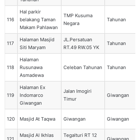
Hal parkir
TMP Kusuma
116
belakang Taman
Tahunan
Negara
Makam Pahlawan
Halaman Masjid
JL.Persatuan
117
Tahunan
Siti Maryam
RT.49 RW.05 YK
Halaman
118
Rusunawa
Celeban Tahunan
Tahunan
Asmadewa
Halaman Ex
Jalan Imogiri
119
Indomarco
Giwangan
Timur
Giwangan
120
Masjid At Taqwa
Giwangan
Giwangan
Masjid Al Ikhlas
Tegalturi RT 12
121
Giwangan