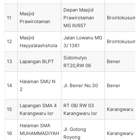
Depan Masjid
Masjid
11
Prawirotaman
Brontokusuma
Prawirotaman
MG III/657
Masjid
Jalan Lowanu MG
12
Brontokusuma
Hayya’alashshola
3/ 1361
Sidomulyo
13
Lapangan BLPT
Bener
RT20,RW 06
Halaman SMU N
14
Jl. Bener No.30
Bener
2
Lapangan SMA 4
RT 08/ RW 03
15
Karangwaru
Karangwaru lor
Karangwaru lor
Halaman SMA
Jl. Gotong
16
MUHAMMADIYAH
Karangwaru
Royong