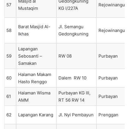
Masjid al
Gedongkuning
57
Rejowinangun
Mustaqim
KG I/227A
Barat Masjid Al-
Jl. Semangu
58
Rejowinangun
Ikhas
Gedongkuning
Lapangan
59
Sebosanti –
RW 08
Purbayan
Samakan
Halaman Makam
60
Dalem RW 10
Purbayan
Hasto Renggo
Halaman Wisma
Purbayan KG III,
61
Purbayan
AMM
RT 56 RW 14
62
Lapangan Karang
Jl. Nyi Pembayun
Prenggan