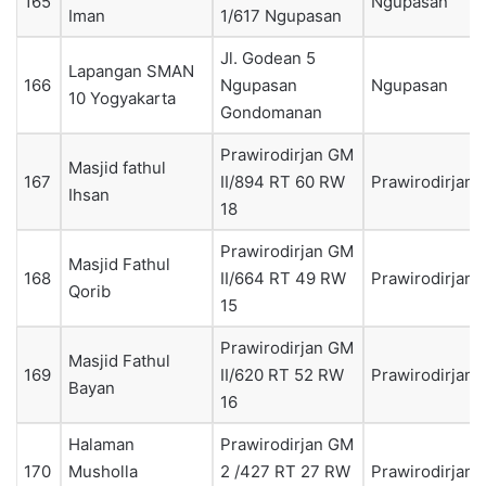
165
Ngupasan
Iman
1/617 Ngupasan
Jl. Godean 5
Lapangan SMAN
166
Ngupasan
Ngupasan
10 Yogyakarta
Gondomanan
Prawirodirjan GM
Masjid fathul
167
II/894 RT 60 RW
Prawirodirjan
Ihsan
18
Prawirodirjan GM
Masjid Fathul
168
II/664 RT 49 RW
Prawirodirjan
Qorib
15
Prawirodirjan GM
Masjid Fathul
169
II/620 RT 52 RW
Prawirodirjan
Bayan
16
Halaman
Prawirodirjan GM
170
Musholla
2 /427 RT 27 RW
Prawirodirjan