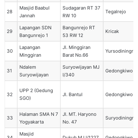
Masjid Baabul
Sudagaran RT 37
28
Tegalrejo
Jannah
RW 10
Lapangan SDN
Bangunrejo RT
29
Kricak
Bangunrejo 1
53 RW 12
Lapangan
Jl. Minggiran
30
Yursodiningrat
Minggiran
Barat No.66
Ndalem
Suryowijayan MJ
31
Gedongkiwo
Suryowijayan
I/340
UPP 2 (Gedung
32
Jl. Bantul
Gedongkiwo
SGO)
Halaman SMA N 7
Jl. MT. Haryono
33
Suryodiningra
Yogyakarta
No. 47
Masjid
34
Dukuh MJ I/1227
Gedongkiwo