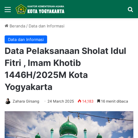
Menu
Ca
Beranda
/
Data dan Informasi
Data dan Informasi
Data Pelaksanaan Sholat Idul
Fitri , Imam Khotib
1446H/2025M Kota
Yogyakarta
Zahara Girsang
24 March 2025
14,183
16 menit dibaca