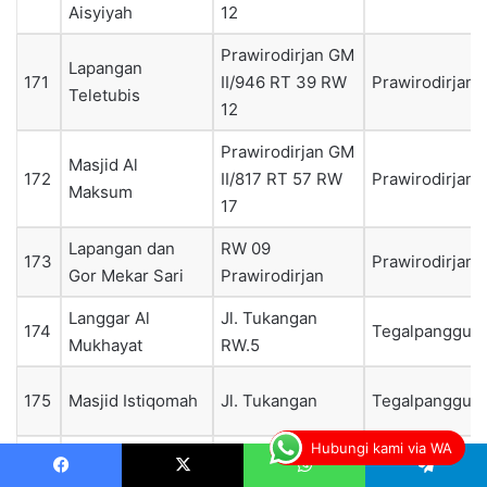
Aisyiyah
12
Prawirodirjan GM
Lapangan
171
II/946 RT 39 RW
Prawirodirjan
Teletubis
12
Prawirodirjan GM
Masjid Al
172
II/817 RT 57 RW
Prawirodirjan
Maksum
17
Lapangan dan
RW 09
173
Prawirodirjan
Gor Mekar Sari
Prawirodirjan
Langgar Al
Jl. Tukangan
174
Tegalpanggun
Mukhayat
RW.5
175
Masjid Istiqomah
Jl. Tukangan
Tegalpanggun
Hubungi kami via WA
Halaman Dikpora
Jl. Hayam wuruk
176
Tegalpanggun
Kota Yk
No. 11