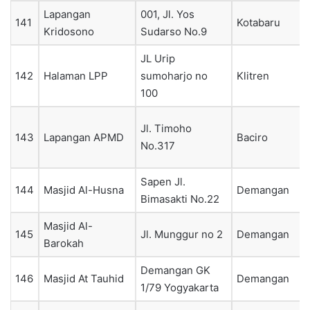
Lapangan
001, Jl. Yos
141
Kotabaru
Kridosono
Sudarso No.9
JL Urip
142
Halaman LPP
sumoharjo no
Klitren
100
Jl. Timoho
143
Lapangan APMD
Baciro
No.317
Sapen Jl.
144
Masjid Al-Husna
Demangan
Bimasakti No.22
Masjid Al-
145
Jl. Munggur no 2
Demangan
Barokah
Demangan GK
146
Masjid At Tauhid
Demangan
1/79 Yogyakarta