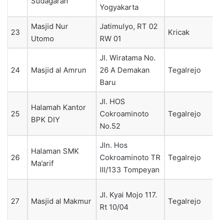
Sudagaran
Yogyakarta
Masjid Nur
Jatimulyo, RT 02
23
Kricak
Utomo
RW 01
Jl. Wiratama No.
24
Masjid al Amrun
26 A Demakan
Tegalrejo
Baru
Jl. HOS
Halamah Kantor
25
Cokroaminoto
Tegalrejo
BPK DIY
No.52
Jln. Hos
Halaman SMK
26
Cokroaminoto TR
Tegalrejo
Ma’arif
III/133 Tompeyan
Jl. Kyai Mojo 117.
27
Masjid al Makmur
Tegalrejo
Rt 10/04