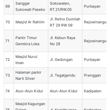
Sanggar
Sokowaten,
69
Purbayan
Sukowati Paseko
RT.21/RW.05
Jl. Retno Dumilah
70
Masjid Ar Rahiim
Rejowinangun
RT 29 RW 09
Parkir Timur
Jl. Kebun Raya
71
Rejowinangun
Gembira Loka
No 28
Masjid Nurul
72
Jl. Gedongan
Purbayan
Iman
Halaman parkir
73
Jl. Tegalgendu
Prenggan
Narti Silver
74
Alun-Alun Kidul
Alun-Alun Kidul
Kadipaten
Masjid Kagungan
75
Dalem
Jl. Kemitbumen
Kadipaten