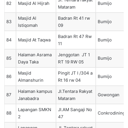
82
Masjid Al Hijrah
Bumijo
Mataram
Masjid Al
Badran Rt 41 rw
83
Bumijo
Istiqomah
09
Badran Rt 47 Rw
84
Masjid At Taqwa
Bumijo
11
Halaman Asrama
Jenggotan JT 1
85
Bumijo
Daya Taka
RT 19 RW 05
Masjid
Pingit JT I /304 a
86
Bumijo
Almanshurin
Rt 16 rw 04
Halaman kampus
Jl.Tentara Rakyat
87
Gowongan
Janabadra
Mataram
Lapangan SMKN
Jl.AM Sangaji No
88
Conkrodiningr
2
47
Lapangan
Jl. Tentara rakyat