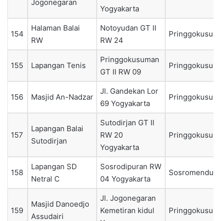
Jogonegaran
Yogyakarta
Halaman Balai
Notoyudan GT II
154
Pringgokusum
RW
RW 24
Pringgokusuman
155
Lapangan Tenis
Pringgokusum
GT II RW 09
Jl. Gandekan Lor
156
Masjid An-Nadzar
Pringgokusum
69 Yogyakarta
Sutodirjan GT II
Lapangan Balai
157
RW 20
Pringgokusum
Sutodirjan
Yogyakarta
Lapangan SD
Sosrodipuran RW
158
Sosromendura
Netral C
04 Yogyakarta
Jl. Jogonegaran
Masjid Danoedjo
159
Kemetiran kidul
Pringgokusum
Assudairi