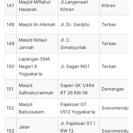
Masjid Miftahul
Jl.Langensari
147
Klitren
Hasanah
Klitren
148
Masjid Al-Hikmah
Jl. Dr. Sardjito
Terban
Masjid Nidaul
Jl. C.
149
Terban
Jannah
Simanjuntak
Lapangan SMA
150
Negeri 9
Jl. Sagan NO.1
Terban
Yogyakarta
Masjid
Sapen GK 1/464
151
Demangan
Safinaturrahmah
RT 26 RW 08
Masjid
Pajeksan GT
152
Sosromendura
Baitussalam
I/512 Yogyakarta
Jl. Pajeksan GT I
Jalan
153
RW 13
Sosromendura