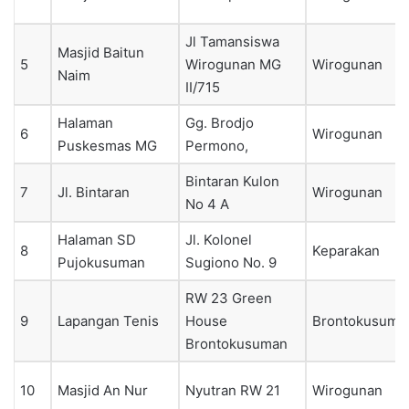
Jl Tamansiswa
Masjid Baitun
5
Wirogunan MG
Wirogunan
Naim
II/715
Halaman
Gg. Brodjo
6
Wirogunan
Puskesmas MG
Permono,
Bintaran Kulon
7
Jl. Bintaran
Wirogunan
No 4 A
Halaman SD
Jl. Kolonel
8
Keparakan
Pujokusuman
Sugiono No. 9
RW 23 Green
9
Lapangan Tenis
House
Brontokusuma
Brontokusuman
10
Masjid An Nur
Nyutran RW 21
Wirogunan