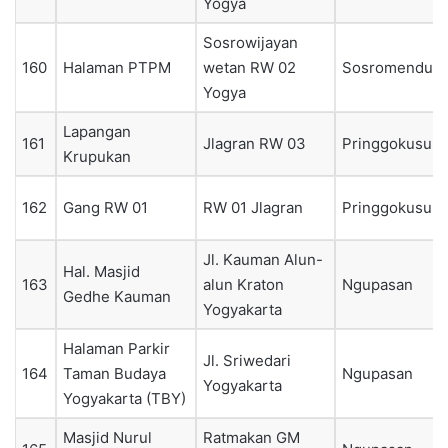
Yogya
Sosrowijayan
160
Halaman PTPM
wetan RW 02
Sosromendura
Yogya
Lapangan
161
Jlagran RW 03
Pringgokusum
Krupukan
162
Gang RW 01
RW 01 Jlagran
Pringgokusum
Jl. Kauman Alun-
Hal. Masjid
163
alun Kraton
Ngupasan
Gedhe Kauman
Yogyakarta
Halaman Parkir
Jl. Sriwedari
164
Taman Budaya
Ngupasan
Yogyakarta
Yogyakarta (TBY)
Masjid Nurul
Ratmakan GM