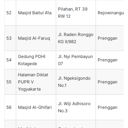
Pilahan, RT 39
52
Masjid Baitul A’la
Rejowinangun
RW 12
Jl. Raden Ronggo
53
Masjid Al-Faruq
Prenggan
KG II/982
Gedung PDHI
Jl. Nyi Pembayun
54
Prenggan
Kotagede
07
Halaman Diklat
Jl. Ngeksigondo
55
PUPR V
Prenggan
No.1
Yogyakarta
Jl. Wiji Adhisoro
56
Masjid Al-Ghifari
Prenggan
No.3