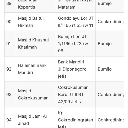
89
Bumijo
Kopertis
Mataram
Masjid Baitul
Gondolayu Lor JT
90
Conkrodiningr
Hikmah
II/1165 rt 55 rw 11
Bumijo Lor JT
Masjid Khusnul
91
1/1166 rt 23 rw
Bumijo
Khatimah
06
Bank Mandiri
Halaman Bank
92
Jl.Diponegoro
Bumijo
Mandiri
jetis
Cokrokusuman
Masjid
93
Baru JT II RT
Conkrodiningr
Cokrokusuman
42/09 Jetis
Kp
Masjid Jami Al
94
Cokrodiningratan
Conkrodiningr
Jihad
jetis