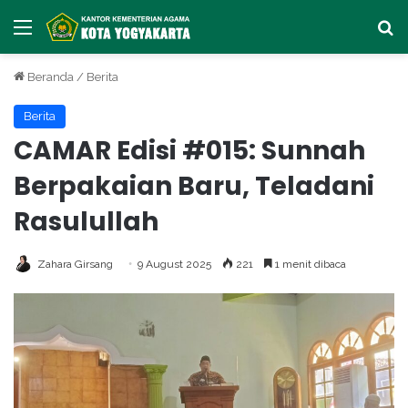
Menu
Ca
Beranda
/
Berita
Berita
CAMAR Edisi #015: Sunnah
Berpakaian Baru, Teladani
Rasulullah
Zahara Girsang
9 August 2025
221
1 menit dibaca