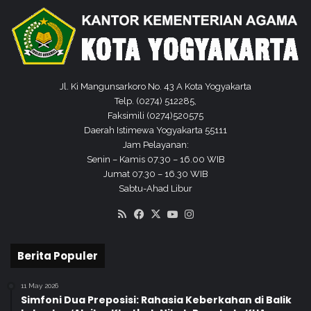
o
g
y
a
k
a
Jl. Ki Mangunsarkoro No. 43 A Kota Yogyakarta
r
Telp. (0274) 512285,
t
Faksimili (0274)520575
a
Daerah Istimewa Yogyakarta 55111
Jam Pelayanan:
Senin – Kamis 07.30 – 16.00 WIB
Jumat 07.30 – 16.30 WIB
Sabtu-Ahad Libur
RSS
Facebook
X
YouTube
Instagram
Berita Populer
11 May 2026
Simfoni Dua Preposisi: Rahasia Keberkahan di Balik