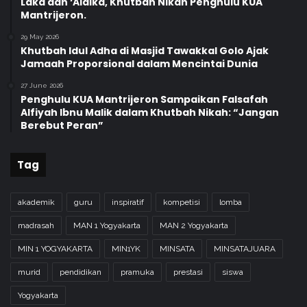
Laka dan ‘Alaika, Khutbah Nikah Penghulu KUA
Mantrijeron.
29 May 2026
Khutbah Idul Adha di Masjid Tawakkal Golo Ajak
Jamaah Proporsional dalam Mencintai Dunia
27 June 2026
Penghulu KUA Mantrijeron Sampaikan Falsafah
Alfiyah Ibnu Malik dalam Khutbah Nikah: “Jangan
Berebut Peran”
Tag
akademik
guru
inspiratif
kompetisi
lomba
madrasah
MAN 1 Yogyakarta
MAN 2 Yogyakarta
MIN 1 YOGYAKARTA
MIN1YK
MINSATA
MINSATAJUARA
murid
pendidikan
pramuka
prestasi
siswa
Yogyakarta