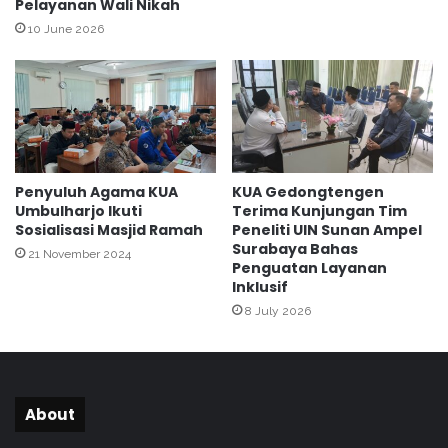
Pelayanan Wali Nikah
a
10 June 2026
m
i
t
a
n
M
a
g
Penyuluh Agama KUA
KUA Gedongtengen
a
Umbulharjo Ikuti
Terima Kunjungan Tim
n
Sosialisasi Masjid Ramah
Peneliti UIN Sunan Ampel
g
Surabaya Bahas
21 November 2024
d
Penguatan Layanan
a
Inklusif
r
8 July 2026
i
M
I
N
1
About
Y