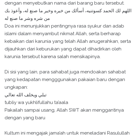
dengan menyebutkan nama dari barang baru tersebut.
اللهم لك الحمد كسوتنيه، أسألك من خيره وخير ما صنع له، وأعوذ بك
من شره وشر ما صنع له
Doa ini menunjukkan pentingnya rasa syukur dan adab
islami dalam menyambut nikmat Allah, serta berharap
kebaikan dari karunia yang telah Allah anugerahkan, serta
dijauhkan dari keburukan yang dapat dihadirkan oleh
karunia tersebut karena salah mensikapinya.
Di sisi yang lain, para sahabat juga mendoakan sahabat
yang kedapatan mengggunakan pakaian baru dengan
ungkapan:
تبلي ويخلف الله تعالي
tubliy wa yukhlifullahu ta’aala
Pakailah sampai usang, Allah SWT akan menggantinya
dengan yang baru
Kultum ini mengajak jama’ah untuk meneladani Rasulullah