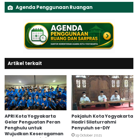
K
n
Agenda Penggunaan Ruangan
e
g
b
U
a
n
h
i
a
v
g
e
i
r
a
s
Artikel terkait
a
i
n
t
a
s
A
l
m
a
A
APRI Kota Yogyakarta
Pokjaluh Kota Yogyakarta
Gelar Penguatan Peran
Hadiri Silaturrahmi
t
Penghulu untuk
Penyuluh se-DIY
a
Wujudkan Keseragaman
P
19 October 2021