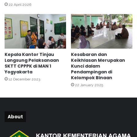
n
n
22 April 2026
B
U
a
p
n
g
g
r
k
a
i
d
t
e
Kepala Kantor Tinjau
Kesabaran dan
k
I
Langsung Pelaksanaan
Keikhlasan Merupakan
a
l
SKTT CPPPK di MAN 1
Kunci dalam
n
m
Yogyakarta
Pendampingan di
S
u
Kelompok Binaan
12 December 2023
e
l
22 January 2025
m
e
a
w
n
a
g
t
a
B
About
t
I
H
M
i
W