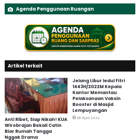
e
r
Agenda Penggunaan Ruangan
n
a
y
m
u
a
l
!
u
C
h
a
K
t
U
i
A
Artikel terkait
n
G
G
o
e
Jelang Libur Iedul Fitri
n
d
1443H/2022M Kepala
d
o
Kantor Memantau
o
Pelaksanaan Vaksin
n
k
Booster di Masjid
g
Lempuyangan
u
t
s
e
28 April 2022
Anti Ribet, Siap Nikah! KUA
u
n
Wirobrajan Bekali Catin
m
Biar Rumah Tangga
g
Nggak Drama
a
e