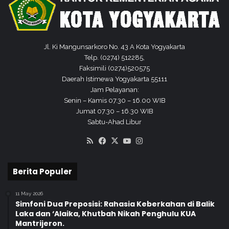
j
I
r
N
a
M
h
a
W
n
Jl. Ki Mangunsarkoro No. 43 A Kota Yogyakarta
a
d
Telp. (0274) 512285,
r
i
Faksimili (0274)520575
g
r
Daerah Istimewa Yogyakarta 55111
a
i
Jam Pelayanan:
B
Senin – Kamis 07.30 – 16.00 WIB
i
Jumat 07.30 – 16.30 WIB
n
Sabtu-Ahad Libur
a
RSS
Facebook
X
YouTube
Instagram
a
n
Berita Populer
11 May 2026
Simfoni Dua Preposisi: Rahasia Keberkahan di Balik
Laka dan ‘Alaika, Khutbah Nikah Penghulu KUA
Mantrijeron.