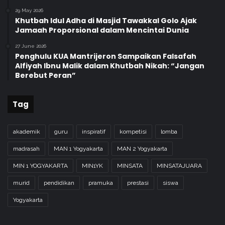
29 May 2026
Khutbah Idul Adha di Masjid Tawakkal Golo Ajak
Jamaah Proporsional dalam Mencintai Dunia
27 June 2026
Penghulu KUA Mantrijeron Sampaikan Falsafah
Alfiyah Ibnu Malik dalam Khutbah Nikah: “Jangan
Berebut Peran”
Tag
akademik
guru
inspiratif
kompetisi
lomba
madrasah
MAN 1 Yogyakarta
MAN 2 Yogyakarta
MIN 1 YOGYAKARTA
MIN1YK
MINSATA
MINSATAJUARA
murid
pendidikan
pramuka
prestasi
siswa
Yogyakarta