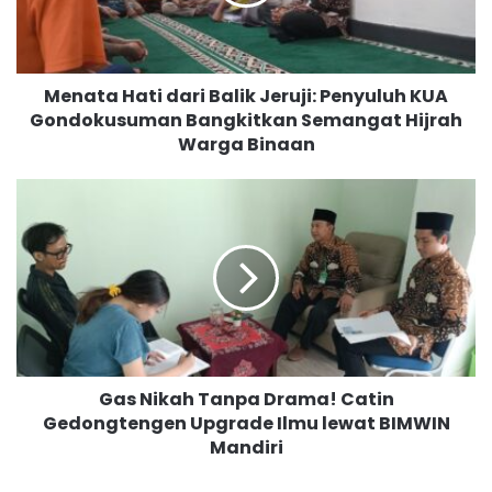
a
H
a
t
Menata Hati dari Balik Jeruji: Penyuluh KUA
i
Gondokusuman Bangkitkan Semangat Hijrah
d
Warga Binaan
a
r
i
G
B
a
a
s
l
N
i
i
k
k
J
a
e
h
r
T
u
Gas Nikah Tanpa Drama! Catin
a
j
Gedongtengen Upgrade Ilmu lewat BIMWIN
n
i
Mandiri
p
:
a
P
D