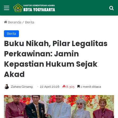
Menu
Ca
Beranda
/
Berita
Berita
Buku Nikah, Pilar Legalitas
Perkawinan: Jamin
Kepastian Hukum Sejak
Akad
Zahara Girsang
22 April 2026
8,305
1 menit dibaca