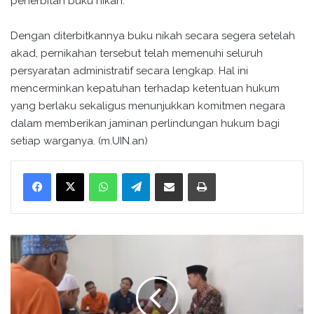
penerbitan buku nikah.
Dengan diterbitkannya buku nikah secara segera setelah
akad, pernikahan tersebut telah memenuhi seluruh
persyaratan administratif secara lengkap. Hal ini
mencerminkan kepatuhan terhadap ketentuan hukum
yang berlaku sekaligus menunjukkan komitmen negara
dalam memberikan jaminan perlindungan hukum bagi
setiap warganya. (m.UIN.an)
WhatsApp
Telegram
Bagikan melalui surel
Cetak
M
e
n
a
t