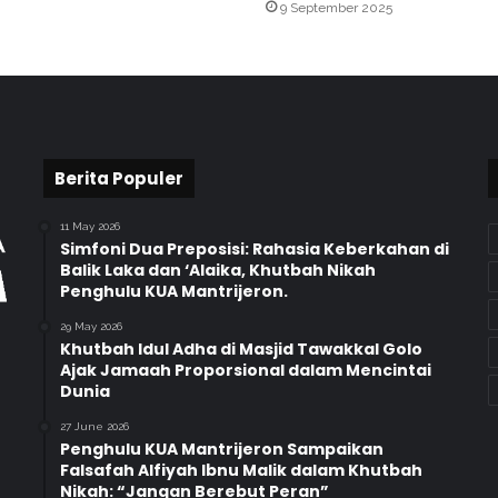
9 September 2025
a
r
a
n
L
a
n
g
Berita Populer
s
u
11 May 2026
n
Simfoni Dua Preposisi: Rahasia Keberkahan di
g
Balik Laka dan ‘Alaika, Khutbah Nikah
Penghulu KUA Mantrijeron.
d
i
29 May 2026
R
Khutbah Idul Adha di Masjid Tawakkal Golo
R
Ajak Jamaah Proporsional dalam Mencintai
I
Dunia
P
27 June 2026
r
Penghulu KUA Mantrijeron Sampaikan
o
Falsafah Alfiyah Ibnu Malik dalam Khutbah
2
Nikah: “Jangan Berebut Peran”