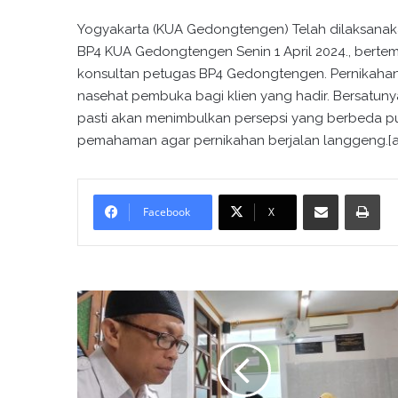
Yogyakarta (KUA Gedongtengen) Telah dilaksanaka
BP4 KUA Gedongtengen Senin 1 April 2024., berte
konsultan petugas BP4 Gedongtengen. Pernikahan i
nasehat pembuka bagi klien yang hadir. Bersatun
pasti akan menimbulkan persepsi yang berbeda pul
pemahaman agar pernikahan berjalan langgeng.[ar
Bagikan melalui surel
Cetak
Facebook
X
P
e
n
y
u
l