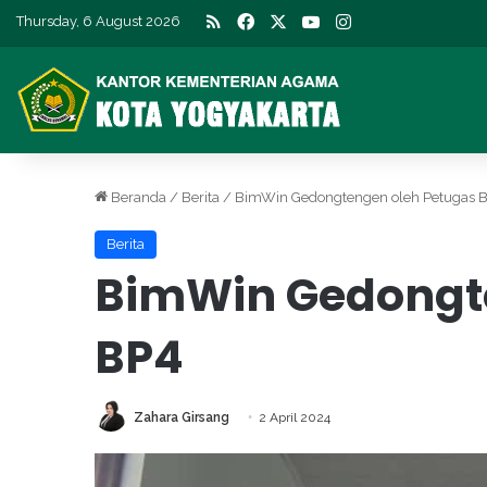
RSS
Facebook
X
YouTube
Instagram
Thursday, 6 August 2026
Beranda
/
Berita
/
BimWin Gedongtengen oleh Petugas 
Berita
BimWin Gedongt
BP4
Zahara Girsang
2 April 2024