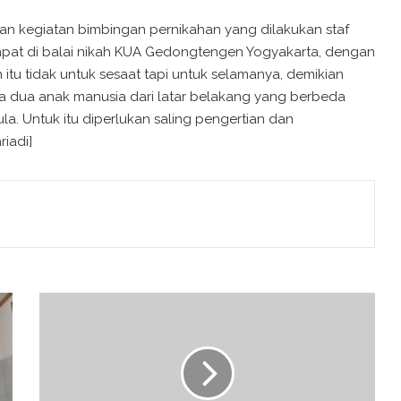
n kegiatan bimbingan pernikahan yang dilakukan staf
mpat di balai nikah KUA Gedongtengen Yogyakarta, dengan
tu tidak untuk sesaat tapi untuk selamanya, demikian
ya dua anak manusia dari latar belakang yang berbeda
a. Untuk itu diperlukan saling pengertian dan
iadi]
P
e
n
y
u
l