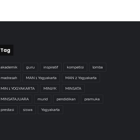
Tag
akademik
guru
inspiratif
kompetisi
lomba
madrasah
MAN 1 Yogyakarta
MAN 2 Yogyakarta
MIN 1 YOGYAKARTA
MIN1YK
MINSATA
MINSATAJUARA
murid
pendidikan
pramuka
prestasi
siswa
Yogyakarta