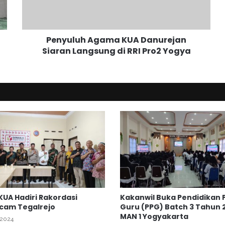
u
h
A
Penyuluh Agama KUA Danurejan
g
Siaran Langsung di RRI Pro2 Yogya
a
m
a
K
U
A
D
a
n
u
r
e
j
a
KUA Hadiri Rakordasi
Kakanwil Buka Pendidikan 
n
cam Tegalrejo
Guru (PPG) Batch 3 Tahun 2
S
MAN 1 Yogyakarta
i
 2024