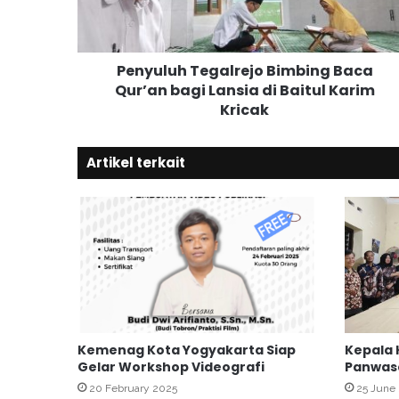
u
h
T
Penyuluh Tegalrejo Bimbing Baca
e
Qur’an bagi Lansia di Baitul Karim
g
Kricak
a
l
r
Artikel terkait
e
j
o
B
i
m
b
i
n
g
Kemenag Kota Yogyakarta Siap
Kepala 
B
Gelar Workshop Videografi
Panwas
a
c
20 February 2025
25 June