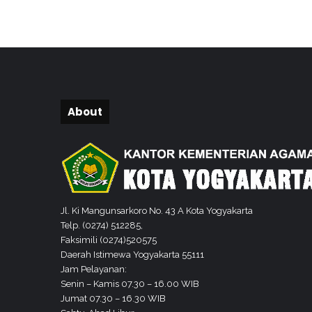
a
Q
u
r
’
a
n
b
About
a
g
i
L
a
n
s
Jl. Ki Mangunsarkoro No. 43 A Kota Yogyakarta
i
Telp. (0274) 512285,
a
Faksimili (0274)520575
d
Daerah Istimewa Yogyakarta 55111
i
Jam Pelayanan:
B
Senin – Kamis 07.30 – 16.00 WIB
a
Jumat 07.30 – 16.30 WIB