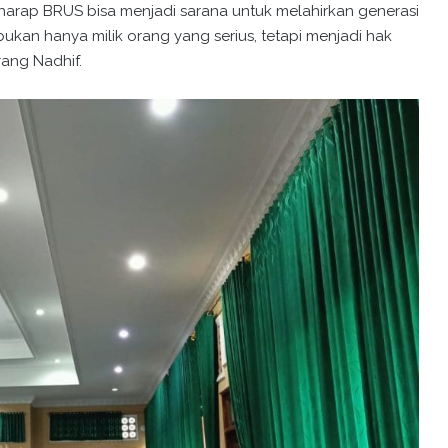
harap BRUS bisa menjadi sarana untuk melahirkan generasi
kan hanya milik orang yang serius, tetapi menjadi hak
ang Nadhif.