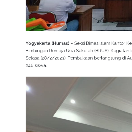
Yogyakarta (Humas)
– Seksi Bimas Islam Kantor 
Bimbingan Remaja Usia Sekolah (BRUS). Kegiatan 
Selasa (28/2/2023). Pembukaan berlangsung di Aula
246 siswa.