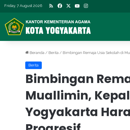
RSS
Facebook
X
YouTube
Instagram
Friday, 7 August 2026
Beranda
/
Berita
/
Bimbingan Remaja Usia Sekolah di Mu
Berita
Bimbingan Remaj
Muallimin, Kep
Yogyakarta Hara
Progresif