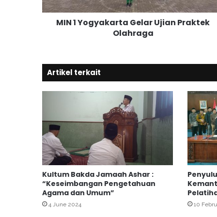
y
a
MIN 1 Yogyakarta Gelar Ujian Praktek
k
Olahraga
a
r
t
a
Artikel terkait
G
e
l
a
r
U
j
i
a
n
Kultum Bakda Jamaah Ashar :
Penyulu
P
“Keseimbangan Pengetahuan
Kemantr
r
Agama dan Umum”
Pelatih
a
4 June 2024
10 Febr
k
t