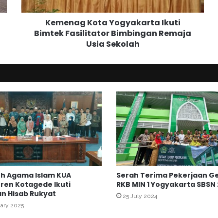
K
o
Kemenag Kota Yogyakarta Ikuti
t
Bimtek Fasilitator Bimbingan Remaja
a
Usia Sekolah
Y
o
g
y
a
k
a
r
t
a
I
k
u
h Agama Islam KUA
Serah Terima Pekerjaan G
t
en Kotagede Ikuti
RKB MIN 1 Yogyakarta SBSN
i
an Hisab Rukyat
B
25 July 2024
uary 2025
i
m