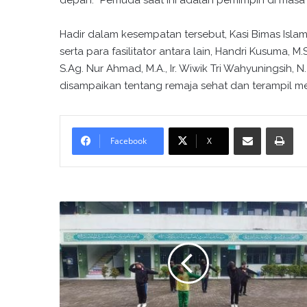
depan. “Pemuda saat ini adalah pemimpin di masa 
Hadir dalam kesempatan tersebut, Kasi Bimas Islam, S
serta para fasilitator antara lain, Handri Kusuma, M.S
S.Ag. Nur Ahmad, M.A., Ir. Wiwik Tri Wahyuningsih, N. S
disampaikan tentang remaja sehat dan terampil me
Bagikan melalui surel
Cetak
Facebook
X
M
I
N
1
Y
o
g