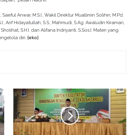
depan,” pesan Nadhif.
aeful Anwar, M.S.I., Wakil Direktur Muallimin Solihin, M.Pd.
.I., Arif Hidayatullah, S.S., Mahmudi, S.Ag. Awaludin Kiraman,
holihat, S.H.I. dan Alifana Indriyanti, S.Sos.I. Materi yang
ngelola diri.
[eko]
K
e
m
e
n
a
g