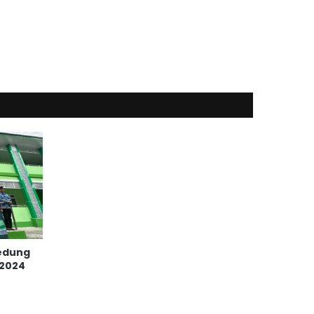
edung
 2024