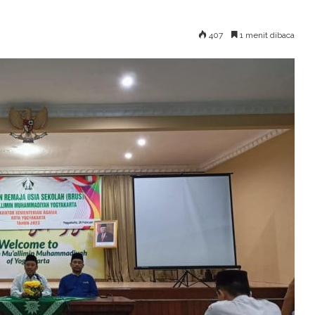
407
1 menit dibaca