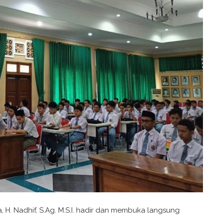
H. Nadhif, S.Ag. M.S.I. hadir dan membuka langsung