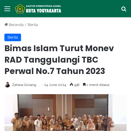
Menu
Ca
Beranda
/
Berita
Berita
Bimas Islam Turut Monev
RAD Tanggulangi TBC
Perwal No.7 Tahun 2023
Zahara Girsang
24 June 2024
458
1 menit dibaca