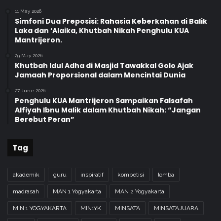
11 May 2026
Simfoni Dua Preposisi: Rahasia Keberkahan di Balik
Laka dan ‘Alaika, Khutbah Nikah Penghulu KUA
Mantrijeron.
29 May 2026
Khutbah Idul Adha di Masjid Tawakkal Golo Ajak
Jamaah Proporsional dalam Mencintai Dunia
27 June 2026
Penghulu KUA Mantrijeron Sampaikan Falsafah
Alfiyah Ibnu Malik dalam Khutbah Nikah: “Jangan
Berebut Peran”
Tag
akademik
guru
inspiratif
kompetisi
lomba
madrasah
MAN 1 Yogyakarta
MAN 2 Yogyakarta
MIN 1 YOGYAKARTA
MIN1YK
MINSATA
MINSATAJUARA