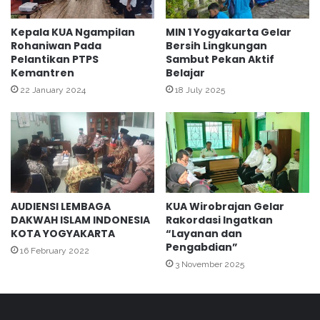
P
g
K
y
Kepala KUA Ngampilan
MIN 1 Yogyakarta Gelar
R
Rohaniwan Pada
Bersih Lingkungan
a
Pelantikan PTPS
Sambut Pekan Aktif
k
Kemantren
Belajar
a
r
22 January 2024
18 July 2025
t
a
T
a
h
u
n
AUDIENSI LEMBAGA
KUA Wirobrajan Gelar
2
DAKWAH ISLAM INDONESIA
Rakordasi Ingatkan
0
KOTA YOGYAKARTA
“Layanan dan
2
Pengabdian”
16 February 2022
4
3 November 2025