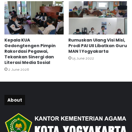
n
g
t
y
u
a
k
k
K
a
e
r
Kepala KUA
Rumuskan Ulang Visi Misi,
m
t
Gedongtengen Pimpin
Prodi PAI UII Libatkan Guru
a
a
Rakordasi Pegawai,
MAN 1 Yogyakarta
j
M
Tekankan Sinergi dan
15 June 2022
u
e
Literasi Media Sosial
a
n
2 June 2026
n
y
M
a
a
p
d
u
r
N
About
a
i
s
l
a
a
h
i
K