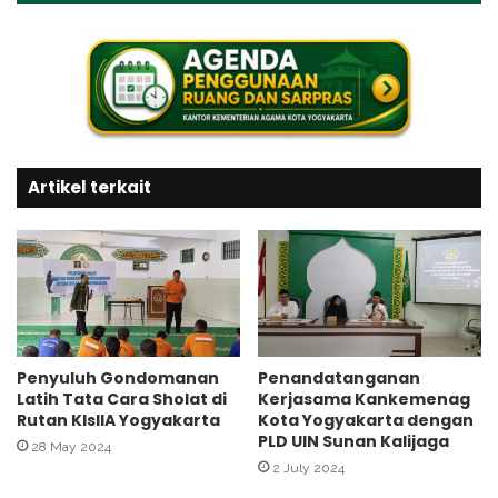
,
k
W
:
a
G
d
u
a
r
h
u
I
d
n
Artikel terkait
a
s
n
p
T
i
e
r
n
a
d
s
i
i
k
S
M
Penyuluh Gondomanan
Penandatanganan
i
Latih Tata Cara Sholat di
Kerjasama Kankemenag
A
Rutan KlsIIA Yogyakarta
Kota Yogyakarta dengan
s
N
PLD UIN Sunan Kalijaga
w
2
28 May 2024
a
Y
2 July 2024
u
o