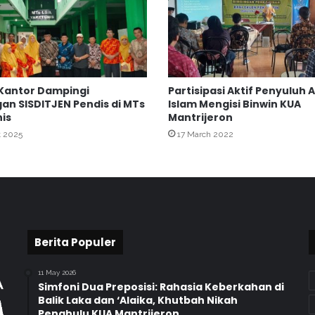
N
a
m
a
K
e
Kantor Dampingi
Partisipasi Aktif Penyuluh
m
an SISDITJEN Pendis di MTs
Islam Mengisi Binwin KUA
e
is
Mantrijeron
n
t 2025
17 March 2022
t
e
r
i
a
n
A
g
Berita Populer
a
m
11 May 2026
a
Simfoni Dua Preposisi: Rahasia Keberkahan di
:
Balik Laka dan ‘Alaika, Khutbah Nikah
Penghulu KUA Mantrijeron.
K