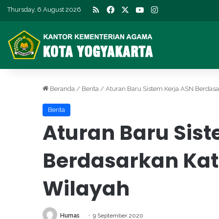
RSS
Facebook
X
YouTube
Instagram
Thursday, 6 August 2026
Beranda
/
Berita
/
Aturan Baru Sistem Kerja ASN Berdasar
Berita
Aturan Baru Sis
Berdasarkan Kate
Wilayah
Humas
9 September 2020