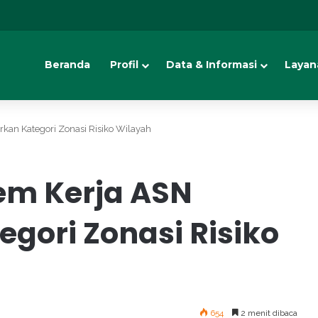
Beranda
Profil
Data & Informasi
Layan
kan Kategori Zonasi Risiko Wilayah
tem Kerja ASN
gori Zonasi Risiko
654
2 menit dibaca