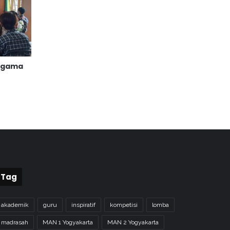
 Agama
Tag
akademik
guru
inspiratif
kompetisi
lomba
madrasah
MAN 1 Yogyakarta
MAN 2 Yogyakarta