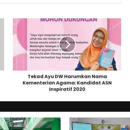
T
e
k
a
d
A
y
u
D
Tekad Ayu DW Harumkan Nama
W
Kementerian Agama: Kandidat ASN
H
Inspiratif 2020
a
r
u
m
k
a
n