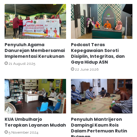
t
P
i
a
n
d
D
a
W
T
P
a
K
s
Penyuluh Agama
Podcast Teras
e
Danurejan Membersamai
Kepegawaian Soroti
y
Implementasi Kerukunan
Disiplin, Integritas, dan
m
a
Gaya Hidup ASN
e
k
21 August 2025
n
u
22 June 2026
a
r
g
a
D
n
I
H
Y
A
C
B
a
k
KUA Umbulharjo
Penyuluh Mantrijeron
t
e
Terapkan Layanan Mudah
Dampingi Kaum Rois
u
-
Dalam Pertemuan Rutin
5 November 2024
r
7
Bulanan