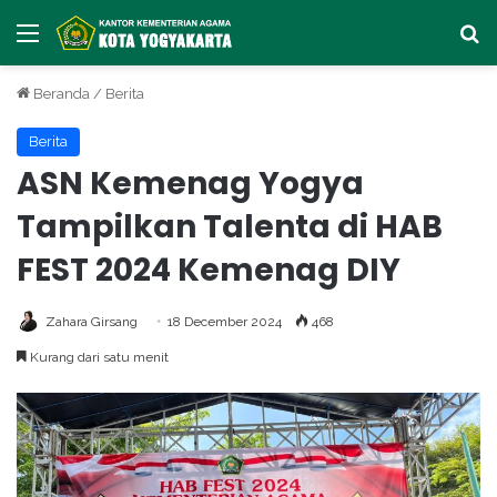
Menu
Ca
Beranda
/
Berita
Berita
ASN Kemenag Yogya
Tampilkan Talenta di HAB
FEST 2024 Kemenag DIY
Zahara Girsang
18 December 2024
468
Kurang dari satu menit