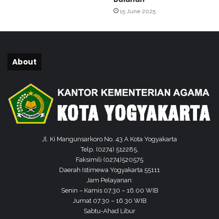
w
9
15 June 2025
u
K
l
e
a
m
n
e
n
About
a
g
K
o
t
a
Y
o
Jl. Ki Mangunsarkoro No. 43 A Kota Yogyakarta
g
Telp. (0274) 512285,
y
Faksimili (0274)520575
a
Daerah Istimewa Yogyakarta 55111
Jam Pelayanan:
Senin – Kamis 07.30 – 16.00 WIB
Jumat 07.30 – 16.30 WIB
Sabtu-Ahad Libur