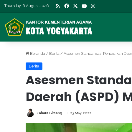
RSS
Facebook
X
YouTube
Instagram
Thursday, 6 August 2026
Beranda
/
Berita
/
Asesmen Standarisasi Pendidikan Dae
Berita
Asesmen Standar
Daerah (ASPD) M
Zahara Girsang
23 May 2022