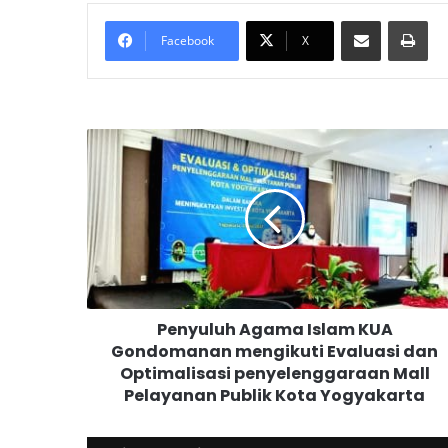
Bagikan melalui surel
Cetak
Facebook
X
P
e
n
y
u
l
u
h
A
Penyuluh Agama Islam KUA
g
Gondomanan mengikuti Evaluasi dan
a
Optimalisasi penyelenggaraan Mall
m
a
Pelayanan Publik Kota Yogyakarta
I
s