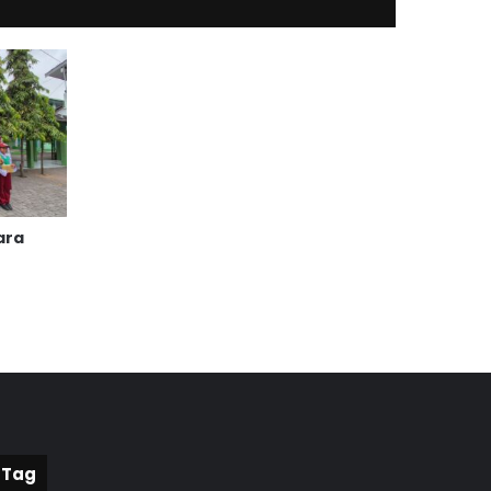
ara
Tag