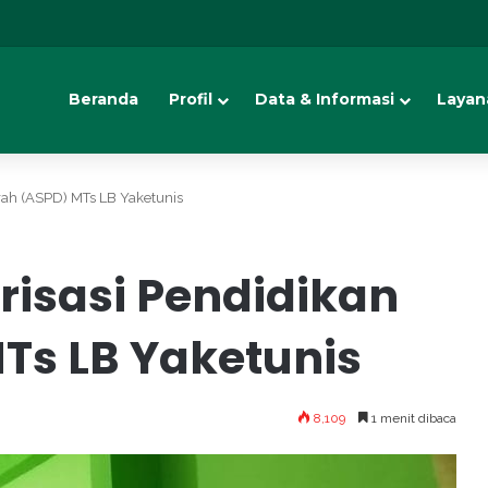
Beranda
Profil
Data & Informasi
Layan
rah (ASPD) MTs LB Yaketunis
isasi Pendidikan
Ts LB Yaketunis
8,109
1 menit dibaca