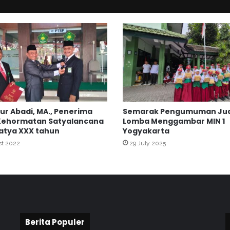
a
l
u
a
s
i
U
j
i
a
Nur Abadi, MA., Penerima
Semarak Pengumuman Ju
n
Kehormatan Satyalancana
Lomba Menggambar MIN 1
M
atya XXX tahun
Yogyakarta
a
st 2022
29 July 2025
d
r
a
s
a
h
Berita Populer