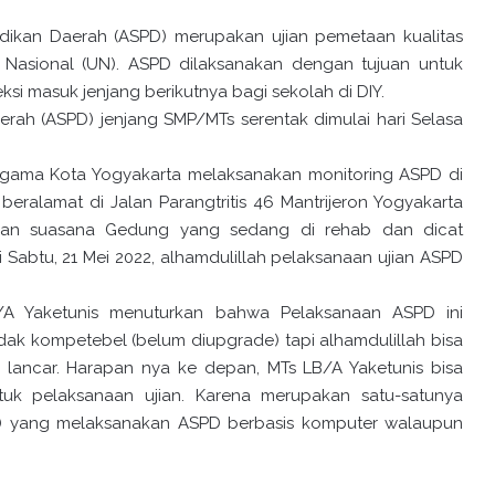
idikan Daerah (ASPD) merupakan ujian pemetaan kualitas
 Nasional (UN). ASPD dilaksanakan dengan tujuan untuk
si masuk jenjang berikutnya bagi sekolah di DIY.
rah (ASPD) jenjang SMP/MTs serentak dimulai hari Selasa
Agama Kota Yogyakarta melaksanakan monitoring ASPD di
beralamat di Jalan Parangtritis 46 Mantrijeron Yogyakarta
ngan suasana Gedung yang sedang di rehab dan dicat
Sabtu, 21 Mei 2022, alhamdulillah pelaksanaan ujian ASPD
/A Yaketunis menuturkan bahwa Pelaksanaan ASPD ini
ak kompetebel (belum diupgrade) tapi alhamdulillah bisa
 lancar. Harapan nya ke depan, MTs LB/A Yaketunis bisa
ntuk pelaksanaan ujian. Karena merupakan satu-satunya
ra) yang melaksanakan ASPD berbasis komputer walaupun