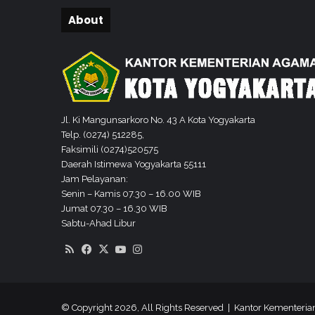
y
a
About
k
a
r
t
a
G
e
Jl. Ki Mangunsarkoro No. 43 A Kota Yogyakarta
l
Telp. (0274) 512285,
a
Faksimili (0274)520575
r
Daerah Istimewa Yogyakarta 55111
P
Jam Pelayanan:
E
Senin – Kamis 07.30 – 16.00 WIB
M
Jumat 07.30 – 16.30 WIB
I
Sabtu-Ahad Libur
L
RSS
Facebook
X
YouTube
Instagram
O
S
P
A
© Copyright 2026, All Rights Reserved | Kantor Kementeri