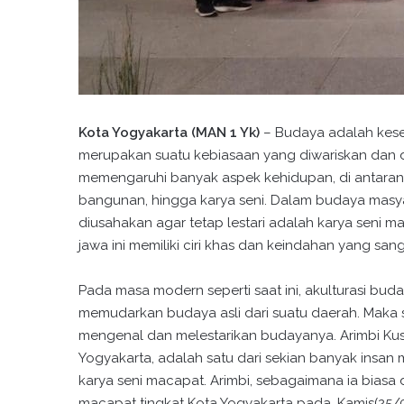
Kota Yogyakarta (MAN 1 Yk)
– Budaya adalah kese
merupakan suatu kebiasaan yang diwariskan dan di
memengaruhi banyak aspek kehidupan, di antaranya 
bangunan, hingga karya seni. Dalam budaya masyara
diusahakan agar tetap lestari adalah karya seni 
jawa ini memiliki ciri khas dan keindahan yang sang
Pada masa modern seperti saat ini, akulturasi bud
memudarkan budaya asli dari suatu daerah. Maka 
mengenal dan melestarikan budayanya. Arimbi Kus
Yogyakarta, adalah satu dari sekian banyak insa
karya seni macapat. Arimbi, sebagaimana ia biasa 
macapat tingkat Kota Yogyakarta pada, Kamis(25/