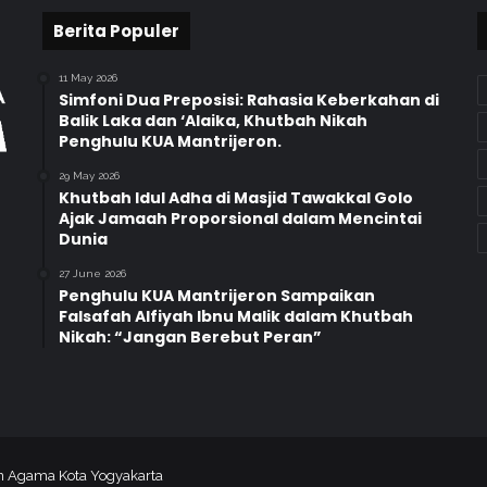
a
h
Berita Populer
K
e
11 May 2026
l
Simfoni Dua Preposisi: Rahasia Keberkahan di
o
Balik Laka dan ‘Alaika, Khutbah Nikah
Penghulu KUA Mantrijeron.
m
p
29 May 2026
o
Khutbah Idul Adha di Masjid Tawakkal Golo
k
Ajak Jamaah Proporsional dalam Mencintai
R
Dunia
e
27 June 2026
n
Penghulu KUA Mantrijeron Sampaikan
t
Falsafah Alfiyah Ibnu Malik dalam Khutbah
a
Nikah: “Jangan Berebut Peran”
n
K
e
m
e
n
an Agama Kota Yogyakarta
a