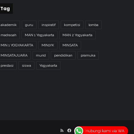
Tag
akademik
guru
inspiratif
kompetisi
lomba
madrasah
MAN 1 Yogyakarta
MAN 2 Yogyakarta
MIN 1 YOGYAKARTA
MIN1YK
MINSATA
MINSATAJUARA
murid
pendidikan
pramuka
prestasi
siswa
Yogyakarta
RSS
Facebook
X
YouTube
Instagram
Hubungi kami via WA
Home