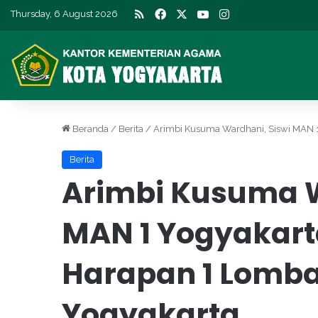
RSS
Facebook
X
YouTube
Instagram
Thursday, 6 August 2026
Beranda
/
Berita
/
Arimbi Kusuma Wardhani, Siswi MAN 1
Berita
Arimbi Kusuma W
MAN 1 Yogyakart
Harapan 1 Lomb
Yogyakarta