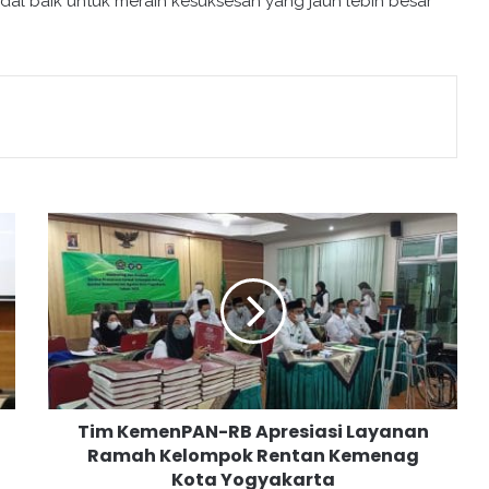
odal baik untuk meraih kesuksesan yang jauh lebih besar
T
i
m
K
e
m
e
n
P
Tim KemenPAN-RB Apresiasi Layanan
A
Ramah Kelompok Rentan Kemenag
N
Kota Yogyakarta
-