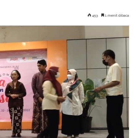
453
1 menit dibaca