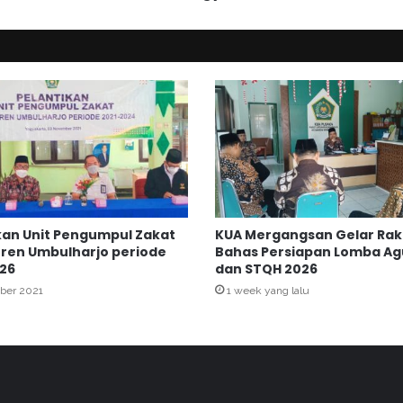
R
B
A
p
r
e
s
i
a
s
i
L
kan Unit Pengumpul Zakat
KUA Mergangsan Gelar Rak
a
ren Umbulharjo periode
Bahas Persiapan Lomba A
y
26
dan STQH 2026
a
ber 2021
1 week yang lalu
n
a
n
R
a
m