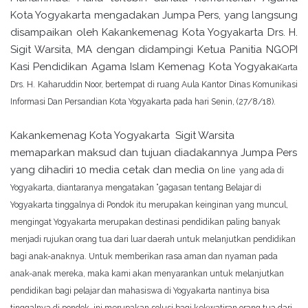
Kota Yogyakarta mengadakan Jumpa Pers, yang langsung
disampaikan oleh Kakankemenag Kota Yogyakarta Drs. H.
Sigit Warsita, MA dengan didampingi Ketua Panitia NGOPI
Kasi Pendidikan Agama Islam Kemenag Kota Yogyaka
Ka
rta
Drs. H. Kaharuddin Noor, bertempat di ruang Aula Kantor Dinas Komunikasi
Informasi Dan Persandian Kota Yogyakarta pada hari Senin, (27/8/18).
Kakankemenag Kota Yogyakarta Sigit Warsita
memaparkan maksud dan tujuan diadakannya Jumpa Pers
yang dihadiri 10 media cetak dan media o
n line
yang ada
di
Yogyakarta, diantaranya mengatakan “gagasan tentang Belajar di
Yogyakarta tinggalnya di Pondok itu merupakan keinginan yang muncul,
mengingat Yogyakarta merupakan destinasi pendidikan paling banyak
menjadi rujukan orang tua dari luar daerah untuk melanjutkan pendidikan
bagi anak-anaknya. Untuk memberikan rasa aman dan nyaman pada
anak-anak mereka, maka kami akan me
nyarankan untuk melanjutkan
pendidikan bagi pelajar dan mahasiswa di Yogyakarta nantinya bisa