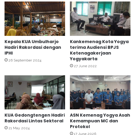
a
t
f
u
t
s
a
”
r
P
a
e
n
m
Kepala KUA Umbulharjo
Kankemenag Kota Yogya
H
Hadiri Rakordasi dengan
terima Audiensi BPJS
b
IPHI
Ketenagakerjaan
a
i
Yogyakarta
j
n
26 September 2024
i
a
27 June 2022
M
a
e
n
l
d
a
a
l
n
u
P
i
e
KUA Gedongtengen Hadiri
ASN Kemenag Yogya Asah
P
n
Rakordasi Lintas Sektoral
Kemampuan MC dan
T
d
Protokol
21 May 2024
S
a
17 June 2026
P