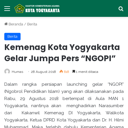
Menu
Ca
Beranda
/
Berita
Berita
Kemenag Kota Yogyakarta
Gelar Jumpa Pers “NGOPI”
Humas
28 August 2018
618
1 menit dibaca
Dalam rangka persiapan launching gelar “NGOPI”
(Ngobrol Pendidikan Islam) yang akan dilaksanakan pada
Rabu, 29 Agustus 2018 bertempat di Aula MAN 1
Yogyakarta, nantinya akan menghadirkan Narasumber
dari Kakanwil Kemenag DI Yogyakarta, Walikota
Yogyakarta, Ketua DPRD Kota Yogyakarta dan Dr. H. Hilmi
Muhammad. Maka terlebih dahulu Kementerian Agama