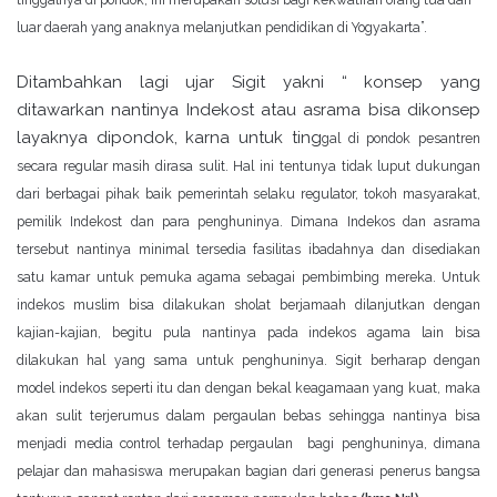
tinggalnya di pondok, ini meru
pakan solusi bagi kekwatiran orang tua dari
luar daerah yang anaknya melanjutkan pendidikan di Yogyakarta”.
Ditambahkan lagi ujar Sigit yakni “ konsep yang
ditawarkan nantinya Indekost atau asrama bisa dikonsep
layaknya dipondok, karna untuk ting
gal di pondok pesantren
secara regular masih dirasa sulit. Hal ini tentunya tidak luput dukungan
dari berbagai pihak baik pemerintah selaku regulator, tokoh masyarakat,
pemilik Indekost dan para penghuninya. Dimana Indekos dan asrama
tersebut nantinya minimal tersedia fasilitas ibadahnya dan disediakan
satu kamar untuk pemuka agama sebagai pembimbing mereka. Untuk
indekos muslim bisa dilakukan sholat berjamaah dilanjutkan
dengan
kajian-kajian, begitu pula nantinya pada indekos agama lain bisa
dilakukan hal yang sama untuk penghuninya. Sigit berharap dengan
model indekos seperti itu dan dengan bekal keagamaan yang kuat, maka
akan sulit terjerumus dalam pergaulan bebas sehingga nantinya bisa
menjadi media control terhadap pergaulan bagi penghuninya, dimana
pelajar dan mahasiswa merupakan bagian dari generasi penerus bangsa