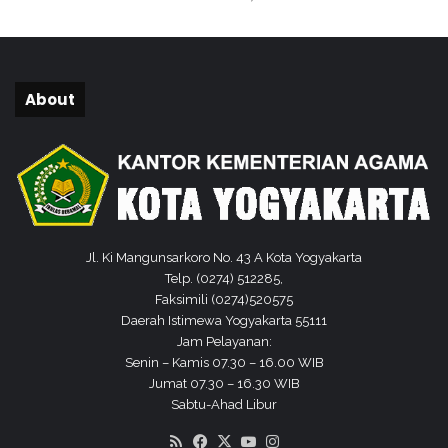
m
p
i
n
g
About
a
n
I
m
a
n
A
n
Jl. Ki Mangunsarkoro No. 43 A Kota Yogyakarta
a
Telp. (0274) 512285,
k
Faksimili (0274)520575
Daerah Istimewa Yogyakarta 55111
Jam Pelayanan:
Senin – Kamis 07.30 – 16.00 WIB
Jumat 07.30 – 16.30 WIB
Sabtu-Ahad Libur
RSS
Facebook
X
YouTube
Instagram